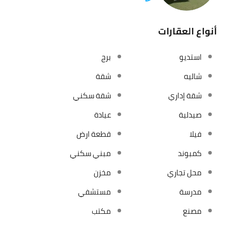
أنواع العقارات
استديو
برج
شاليه
شقة
شقة إداري
شقة سكني
صيدلية
عيادة
فيلا
قطعة ارض
كمبوند
مبني سكني
محل تجاري
مخزن
مدرسة
مستشفي
مصنع
مكتب