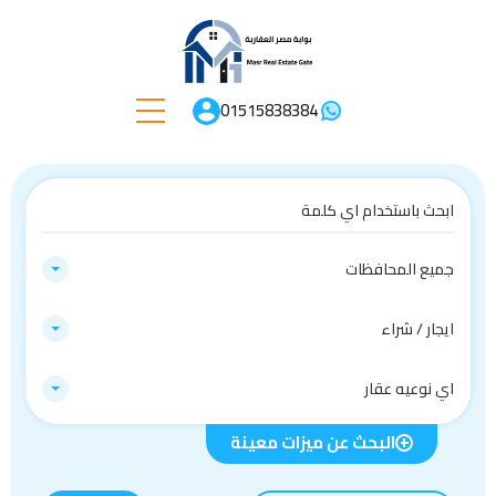
01515838384
جميع المحافظات
ايجار / شراء
اي نوعيه عقار
البحث عن ميزات معينة