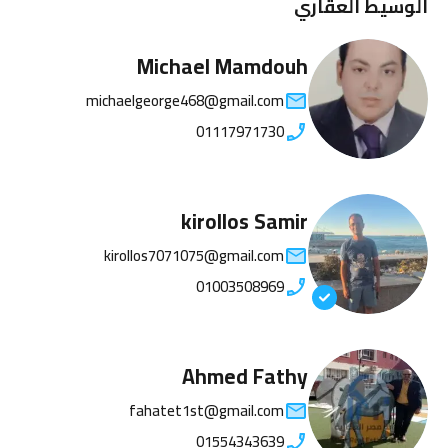
الوسيط العقاري
Michael Mamdouh
michaelgeorge468@gmail.com
01117971730
kirollos Samir
kirollos7071075@gmail.com
01003508969
Ahmed Fathy
fahatet1st@gmail.com
01554343639