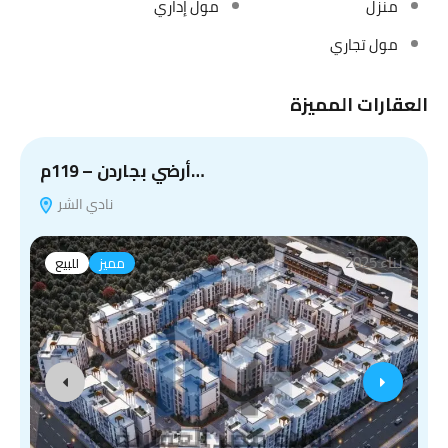
منزل
مول إداري
مول تجاري
العقارات المميزة
أرضي بجاردن – 119م…
نادي الشر
بناء 2025
مميز
للبيع