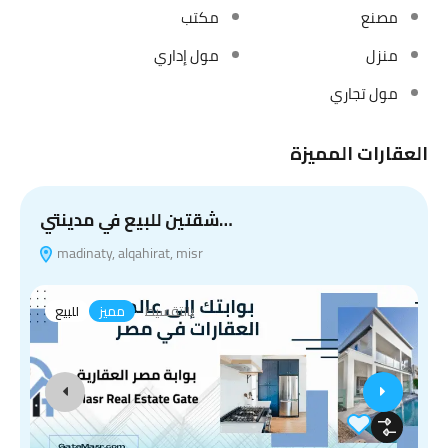
مصنع
مكتب
منزل
مول إداري
مول تجاري
العقارات المميزة
شقتين للبيع في مدينتي…
madinaty, alqahirat, misr
بالتقسيط
مميز
للبيع