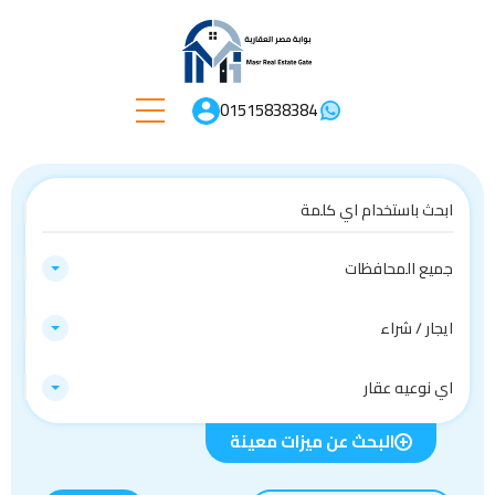
01515838384
جميع المحافظات
ايجار / شراء
اي نوعيه عقار
البحث عن ميزات معينة