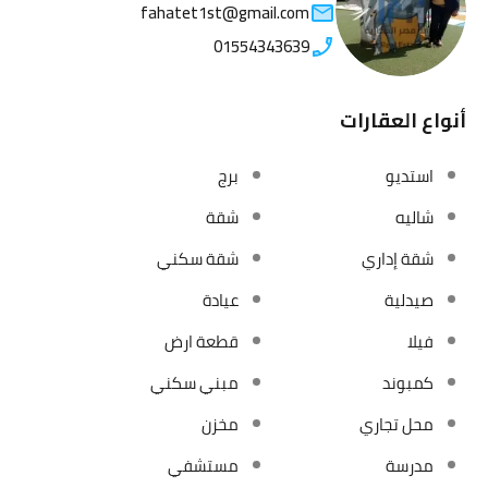
fahatet1st@gmail.com
01554343639
أنواع العقارات
استديو
برج
شاليه
شقة
شقة إداري
شقة سكني
صيدلية
عيادة
فيلا
قطعة ارض
كمبوند
مبني سكني
محل تجاري
مخزن
مدرسة
مستشفي