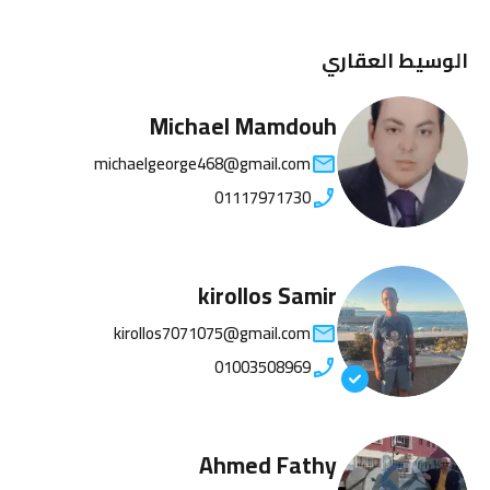
الوسيط العقاري
Michael Mamdouh
michaelgeorge468@gmail.com
01117971730
kirollos Samir
kirollos7071075@gmail.com
01003508969
Ahmed Fathy