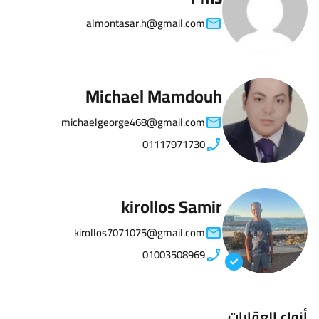
almontasar.h@gmail.com
Michael Mamdouh
michaelgeorge468@gmail.com
01117971730
kirollos Samir
kirollos7071075@gmail.com
01003508969
أنواع العقارات