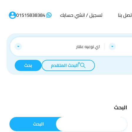
تصل بنا
تسجيل / انشي حسابك
01515838384
اي نوعيه عقار
البحث المتقدم
بحث
البحث
البحث