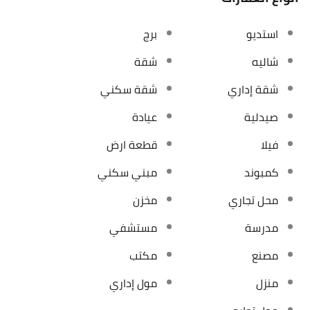
استديو
برج
شاليه
شقة
شقة إداري
شقة سكني
صيدلية
عيادة
فيلا
قطعة ارض
كمبوند
مبني سكني
محل تجاري
مخزن
مدرسة
مستشفي
مصنع
مكتب
منزل
مول إداري