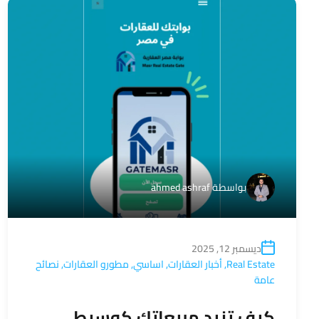
بواسطة
ahmed ashraf
ديسمبر 12, 2025
Real Estate
,
أخبار العقارات
,
اساسي
,
مطورو العقارات
,
نصائح
عامة
كيف تزيد مبيعاتك كوسيط