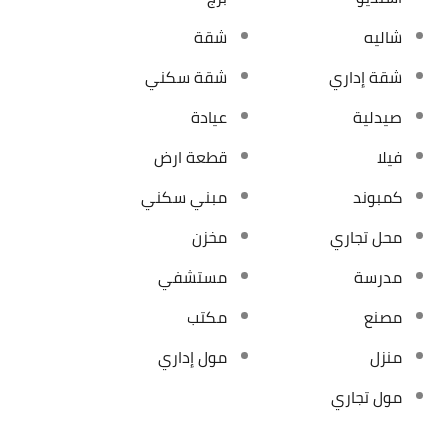
شاليه
شقة
شقة إداري
شقة سكني
صيدلية
عيادة
فيلا
قطعة ارض
كمبوند
مبني سكني
محل تجاري
مخزن
مدرسة
مستشفي
مصنع
مكتب
منزل
مول إداري
مول تجاري