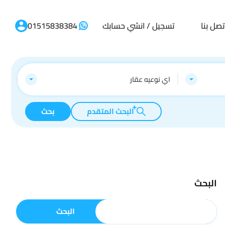
تصل بنا
تسجيل / انشي حسابك
01515838384
اي نوعيه عقار
البحث المتقدم
بحث
البحث
البحث