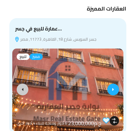
العقارات المميزة
عمارة للبيع في جسر…
جسر السويس, شارع 18, القاهرة, 11773, مصر
بناء 2007
مميز
للبيع
ج.م23,000,000
6 أدوار ومتاحة للبناء 4 أدوار أخري