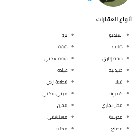
أنواع العقارات
استديو
برج
شاليه
شقة
شقة إداري
شقة سكني
صيدلية
عيادة
فيلا
قطعة ارض
كمبوند
مبني سكني
محل تجاري
مخزن
مدرسة
مستشفي
مصنع
مكتب