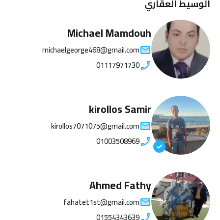
الوسيط العقاري
Michael Mamdouh
michaelgeorge468@gmail.com
01117971730
kirollos Samir
kirollos7071075@gmail.com
01003508969
Ahmed Fathy
fahatet1st@gmail.com
01554343639