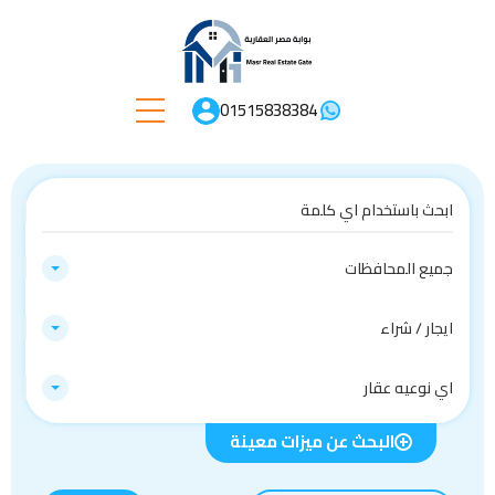
01515838384
جميع المحافظات
ايجار / شراء
اي نوعيه عقار
البحث عن ميزات معينة