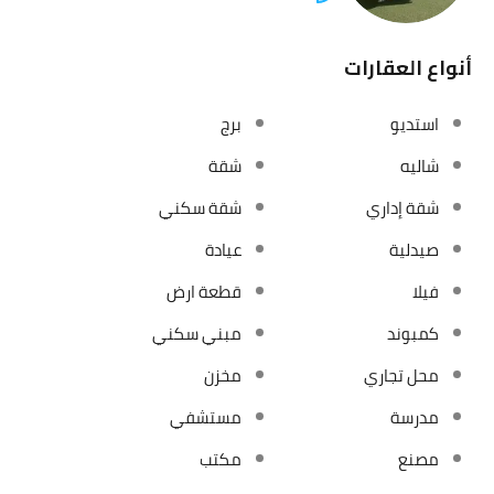
أنواع العقارات
استديو
برج
شاليه
شقة
شقة إداري
شقة سكني
صيدلية
عيادة
فيلا
قطعة ارض
كمبوند
مبني سكني
محل تجاري
مخزن
مدرسة
مستشفي
مصنع
مكتب