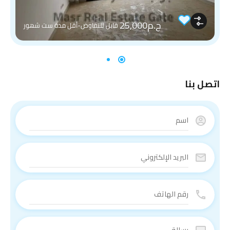
ج.م25,000
قابل للتفاوض-أقل مدة ست شهور
اتصل بنا