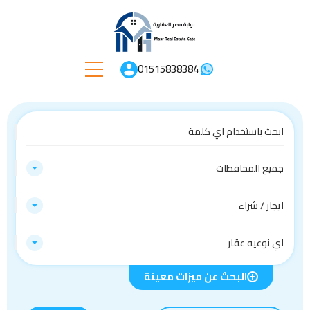
01515838384
جميع المحافظات
ايجار / شراء
اي نوعيه عقار
البحث عن ميزات معينة