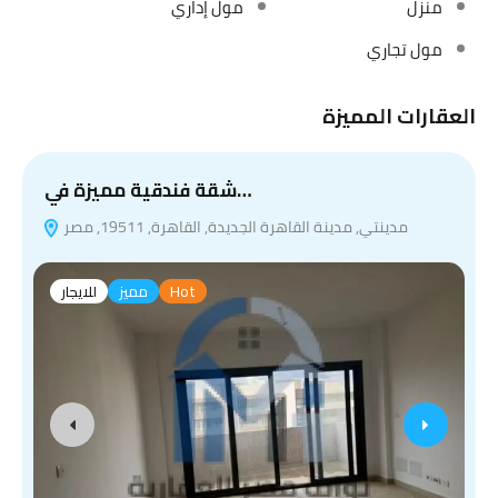
منزل
مول إداري
مول تجاري
العقارات المميزة
شقة فندقية مميزة في…
مدينتي, مدينة القاهرة الجديدة, القاهرة, 19511, مصر
Hot
مميز
للايجار