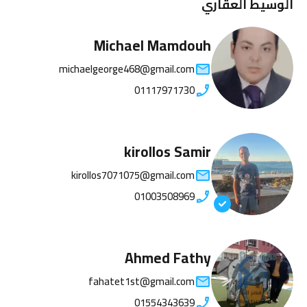
الوسيط العقاري
Michael Mamdouh
michaelgeorge468@gmail.com
01117971730
kirollos Samir
kirollos7071075@gmail.com
01003508969
Ahmed Fathy
fahatet1st@gmail.com
01554343639