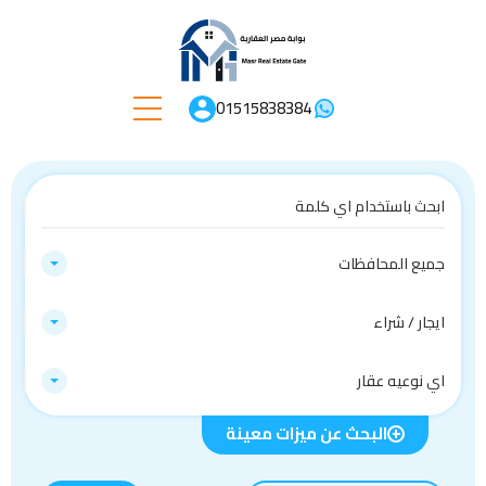
01515838384
جميع المحافظات
ايجار / شراء
اي نوعيه عقار
البحث عن ميزات معينة