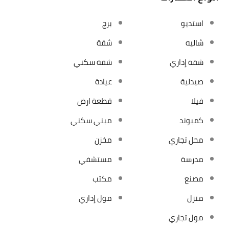
استديو
برج
شاليه
شقة
شقة إداري
شقة سكني
صيدلية
عيادة
فيلا
قطعة ارض
كمبوند
مبني سكني
محل تجاري
مخزن
مدرسة
مستشفي
مصنع
مكتب
منزل
مول إداري
مول تجاري