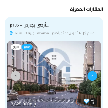
العقارات المميزة
أرضي بجاردن – 135م…
قسم أول 6 أكتوبر، حدائق أكتوبر، محافظة الجيزة 3284051
بناء 2025
مميز
للبيع
ج.م3,625,000