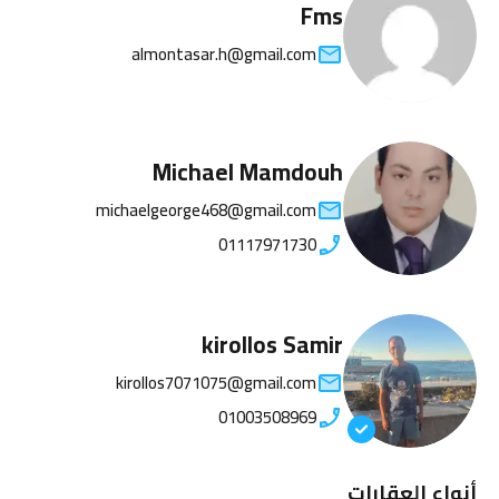
Fms
almontasar.h@gmail.com
Michael Mamdouh
michaelgeorge468@gmail.com
01117971730
kirollos Samir
kirollos7071075@gmail.com
01003508969
أنواع العقارات