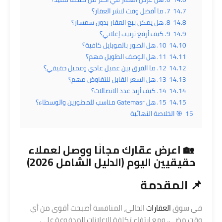
14.7
7. ما أفضل وقت لنشر العقار؟
14.8
8. هل يمكن بيع العقار بدون سمسار؟
14.9
9. كيف أرفع ترتيب إعلاني؟
14.10
10. هل الصور بالموبايل كافية؟
14.11
11. هل الوصف الطويل مهم؟
14.12
12. ما الفرق بين عميل عادي وعميل حقيقي؟
14.13
13. هل السعر القابل للتفاوض مهم؟
14.14
14. كيف أزيد عدد الاتصالات؟
14.15
15. هل Gatemasr مناسب للمطورين والوسطاء؟
15
🎯 الخلاصة النهائية
🏡 اعرض عقارك مجانًا ووصل لعملاء
حقيقيين اليوم (الدليل الشامل 2026)
📌 المقدمة
في سوق
العقارات
الحالي، المنافسة أصبحت أقوى من أي
وقت مضى. ومع ارتفاع تكلفة الإعلانات المدفوعة على