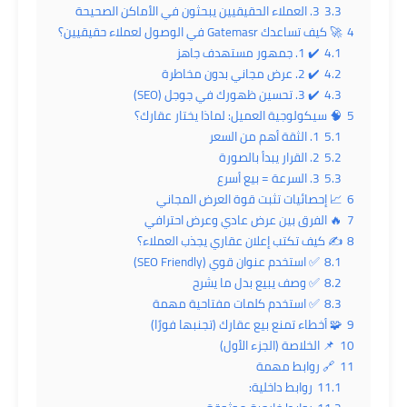
3.3
3. العملاء الحقيقيين يبحثون في الأماكن الصحيحة
4
🚀 كيف تساعدك Gatemasr في الوصول لعملاء حقيقيين؟
4.1
✔️ 1. جمهور مستهدف جاهز
4.2
✔️ 2. عرض مجاني بدون مخاطرة
4.3
✔️ 3. تحسين ظهورك في جوجل (SEO)
5
🧠 سيكولوجية العميل: لماذا يختار عقارك؟
5.1
1. الثقة أهم من السعر
5.2
2. القرار يبدأ بالصورة
5.3
3. السرعة = بيع أسرع
6
📈 إحصائيات تثبت قوة العرض المجاني
7
🔥 الفرق بين عرض عادي وعرض احترافي
8
✍️ كيف تكتب إعلان عقاري يجذب العملاء؟
8.1
✅ استخدم عنوان قوي (SEO Friendly)
8.2
✅ وصف يبيع بدل ما يشرح
8.3
✅ استخدم كلمات مفتاحية مهمة
9
🧩 أخطاء تمنع بيع عقارك (تجنبها فورًا)
10
📌 الخلاصة (الجزء الأول)
11
🔗 روابط مهمة
11.1
روابط داخلية: