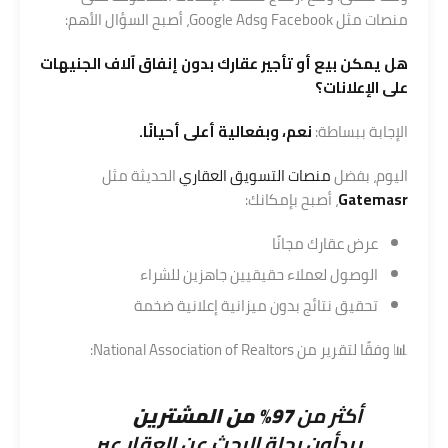
منصات مثل
Facebook
و
Google Ads
، أصبح السؤال الأهم:
هل يمكن بيع أو تأجير عقارك بدون إنفاق آلاف الجنيهات
على الإعلانات؟
الإجابة ببساطة:
نعم، وبفعالية أعلى أحيانًا.
اليوم، بفضل
منصات التسويق العقاري
الحديثة مثل
Gatemasr
، أصبح بإمكانك:
عرض عقارك مجانًا
الوصول لعملاء حقيقيين جاهزين للشراء
تحقيق نتائج بدون ميزانية إعلانية ضخمة
📊 وفقًا لتقرير من
National Association of Realtors
:
أكثر من
97% من المشترين
يبدأون رحلة البحث عن العقار عبر