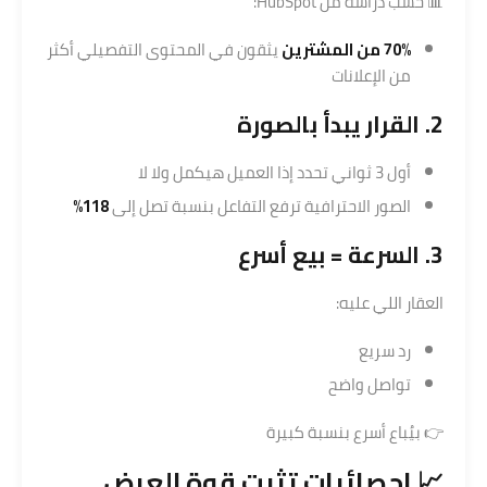
📊 حسب دراسة من
HubSpot
:
70% من المشترين
يثقون في المحتوى التفصيلي أكثر
من الإعلانات
2. القرار يبدأ بالصورة
أول 3 ثواني تحدد إذا العميل هيكمل ولا لا
الصور الاحترافية ترفع التفاعل بنسبة تصل إلى
118%
3. السرعة = بيع أسرع
العقار اللي عليه:
رد سريع
تواصل واضح
👉 بيُباع أسرع بنسبة كبيرة
📈 إحصائيات تثبت قوة العرض