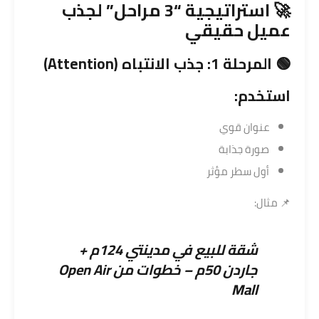
🚀 استراتيجية “3 مراحل” لجذب
عميل حقيقي
🟢 المرحلة 1: جذب الانتباه (Attention)
استخدم:
عنوان قوي
صورة جذابة
أول سطر مؤثر
📌 مثال:
شقة للبيع في مدينتي 124م +
جاردن 50م – خطوات من Open Air
Mall