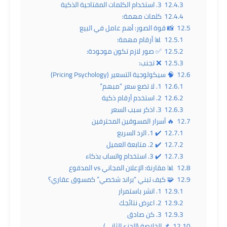
12.4.3
3. استخدام الكلمات المفتاحية الذكية
12.4.4
كلمات مهمة:
12.5
📸 قوة الصور: أهم عامل في البيع
12.5.1
📊 أرقام مهمة:
12.5.2
✅ صور لازم تكون موجودة:
12.5.3
❌ تجنب:
12.6
🧠 سيكولوجية التسعير (Pricing Psychology)
12.6.1
1. لا تضع سعر “مبهم”
12.6.2
2. استخدم أرقام ذكية
12.6.3
3. اذكر سبب السعر
12.7
🔥 أسرار المسوقين المحترفين
12.7.1
✔️ 1. الرد السريع
12.7.2
✔️ 2. متابعة العميل
12.7.3
✔️ 3. استخدام واتساب بذكاء
12.8
📊 مقارنة: الإعلان المجاني vs المدفوع
12.9
🧩 كيف تبني “براند شخصي” كمسوق عقاري؟
12.9.1
1. انشر باستمرار
12.9.2
2. اعرض نتائجك
12.9.3
3. كن صادق
12.10
📌 الخلاصة (الجزء الثاني)