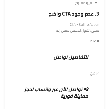
فيو مفتوح
3. عدم وجود CTA واضح
CTA = Call To Action
يعني: تقول للعميل يعمل إيه
❌ غلط:
للتفاصيل تواصل
✅ صح:
📲 تواصل الآن عبر واتساب لحجز
معاينة فورية