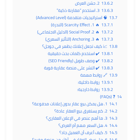
13.6.2
2. حسّن العرض
13.6.3
3. استخدم “مقارنة ذكية”
13.7
🧠 استراتيجيات متقدمة (Advanced Level)
13.7.1
🔥 1. Scarcity Effect (الندرة)
13.7.2
🔥 2. Social Proof (الدليل الاجتماعي)
13.7.3
🔥 3. Anchoring (التأثير السعري)
13.8
📈 كيف تجعل إعلانك يظهر في جوجل؟
13.8.1
✔️ استخدم كلمات بحث حقيقية
13.8.2
✔️ وصف طويل (SEO Friendly)
13.8.3
✔️ النشر على منصة عقارية قوية
13.9
🔗 روابط مهمة
13.9.1
روابط داخلية:
13.9.2
روابط خارجية:
❓ (FAQs)
14
14.1
1. هل يمكن بيع عقار بدون إعلانات مدفوعة؟
14.2
2. كم يستغرق بيع العقار عادة؟
14.3
3. ما أهم عنصر في الإعلان العقاري؟
14.4
4. هل السعر مهم أم العرض؟
14.5
5. كيف أعرف أن العميل جاد؟
14.6
6. هل عرض العقار في أكثر من منصة مفيد؟