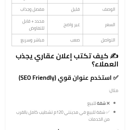
الوصف
قليل
مفصل وجذاب
محدد + قابل
السعر
غير واضح
للتفاوض
التواصل
صعب
مباشر وسريع
✍️ كيف تكتب
إعلان عقاري
يجذب
العملاء؟
✅ استخدم عنوان قوي (SEO Friendly)
مثال:
❌
شقة
للبيع
✅ شقة للبيع في مدينتي 120م تشطيب كامل بالقرب
من الخدمات