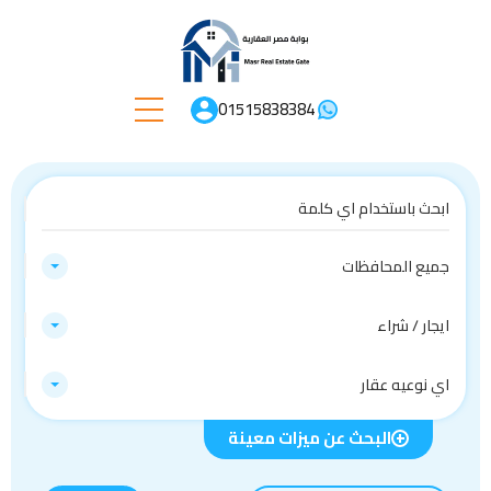
01515838384
جميع المحافظات
ايجار / شراء
اي نوعيه عقار
البحث عن ميزات معينة