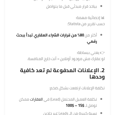
بياخد قرار مبدئي قبل ما يتواصل
📊 إحصائية مهمة:
حسب تقرير من
Statista
:
أكثر من
80% من قرارات الشراء العقاري تبدأ ببحث
رقمي
👉 يعني ببساطة:
لو عقارك مش موجود أونلاين = أنت خارج المنافسة.
2. الإعلانات المدفوعة لم تعد كافية
وحدها
تكلفة الإعلانات ارتفعت بشكل ضخم:
تكلفة العميل المحتمل (Lead) في
العقارات
ممكن
توصل لـ
$15 – $100
نسبة كبيرة من الـ Leads غير جادين