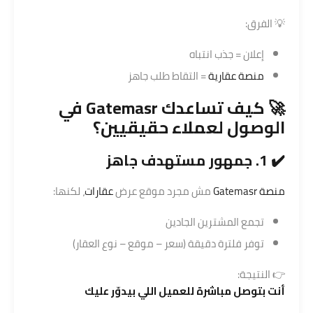
💡 الفرق:
إعلان = جذب انتباه
منصة عقارية
= التقاط طلب جاهز
🚀 كيف تساعدك
Gatemasr
في
الوصول لعملاء حقيقيين؟
✔️ 1. جمهور مستهدف جاهز
منصة Gatemasr
مش مجرد موقع عرض
عقارات
، لكنها:
تجمع المشترين الجادين
توفر فلترة دقيقة (سعر – موقع – نوع العقار)
👉 النتيجة:
أنت بتوصل مباشرة للعميل اللي بيدوّر عليك