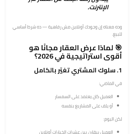
الإنترنت.
وده معناه إن وجودك أونلاين مش رفاهية — ده شرط أساسي
للبيع.
🎯 لماذا
عرض العقار
مجانًا هو
أقوى استراتيجية في 2026؟
1. سلوك المشتري تغيّر بالكامل
في الماضي:
العميل كان يعتمد على السمسار
أو يلف على المشاريع بنفسه
لكن اليوم:
العميل بيقارن بين عشرات الخيارات أونلاين