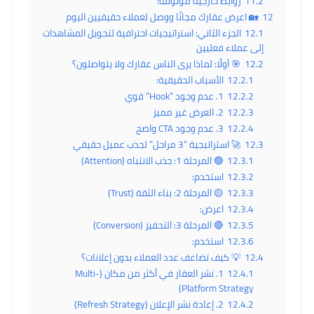
11.2
روابط خارجية موثوقة:
12
🏡 اعرض عقارك مجانًا ووصل لعملاء حقيقيين اليوم
12.1
الجزء الثاني: استراتيجيات احترافية لتحويل المشاهدات
إلى عملاء فعليين
12.2
🎯 أولًا: لماذا يرى الناس عقارك ولا يتواصلون؟
12.2.1
الأسباب الحقيقية:
12.2.2
1. عدم وجود “Hook” قوي
12.2.3
2. العرض غير مميز
12.2.4
3. عدم وجود CTA واضح
12.3
🚀 استراتيجية “3 مراحل” لجذب عميل حقيقي
12.3.1
🟢 المرحلة 1: جذب الانتباه (Attention)
12.3.2
استخدم:
12.3.3
🟡 المرحلة 2: بناء الثقة (Trust)
12.3.4
اعرض:
12.3.5
🔴 المرحلة 3: التحفيز (Conversion)
12.3.6
استخدم:
12.4
💡 كيف تضاعف عدد العملاء بدون إعلانات؟
12.4.1
1. نشر العقار في أكثر من مكان (Multi-
Platform Strategy)
12.4.2
2. إعادة نشر الإعلان (Refresh Strategy)