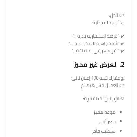
👉 الحل:
ابدأ بـ جملة جذابة:
✔️ “فرصة استثمارية نادرة…”
✔️ “شقة جاهزة للسكن فورًا…”
✔️ “أقل سعر في المنطقة…”
2. العرض غير مميز
لو عقارك شبه 100 إعلان تاني:
👉 العميل مش هيهتم
💡 لازم تبرز نقطة قوة:
موقع مميز
سعر أقل
تشطيب فاخر