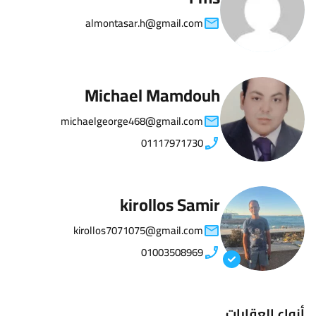
almontasar.h@gmail.com
Michael Mamdouh
michaelgeorge468@gmail.com
01117971730
kirollos Samir
kirollos7071075@gmail.com
01003508969
أنواع العقارات