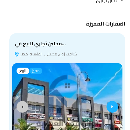
مول تجاري
العقارات المميزة
محلين تجاري للبيع في…
كرافت زون, مدينتي, القاهرة, مصر
مميز
للبيع