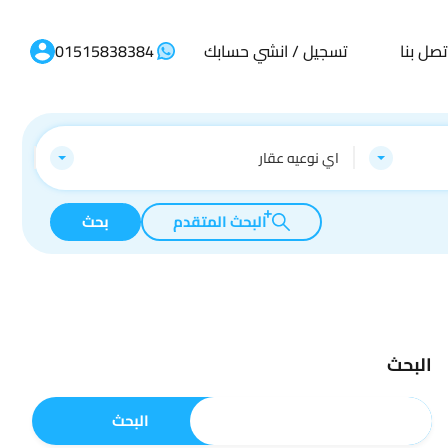
تصل بنا
تسجيل / انشي حسابك
01515838384
اي نوعيه عقار
البحث المتقدم
بحث
البحث
البحث