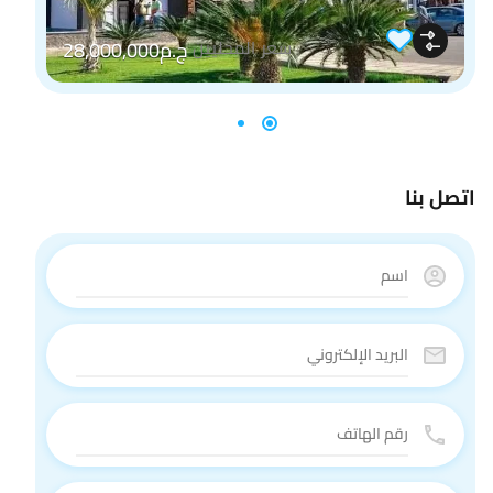
سعر المحليين
ج.م28,000,000
اتصل بنا