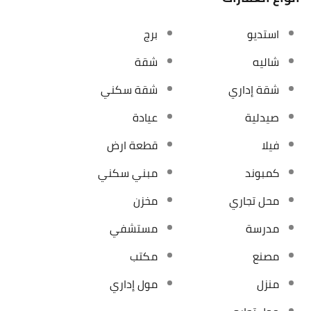
استديو
برج
شاليه
شقة
شقة إداري
شقة سكني
صيدلية
عيادة
فيلا
قطعة ارض
كمبوند
مبني سكني
محل تجاري
مخزن
مدرسة
مستشفي
مصنع
مكتب
منزل
مول إداري