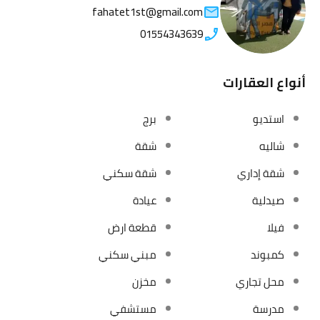
fahatet1st@gmail.com
01554343639
أنواع العقارات
استديو
برج
شاليه
شقة
شقة إداري
شقة سكني
صيدلية
عيادة
فيلا
قطعة ارض
كمبوند
مبني سكني
محل تجاري
مخزن
مدرسة
مستشفي