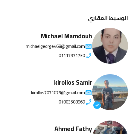
الوسيط العقاري
Michael Mamdouh
michaelgeorge468@gmail.com
01117971730
kirollos Samir
kirollos7071075@gmail.com
01003508969
Ahmed Fathy