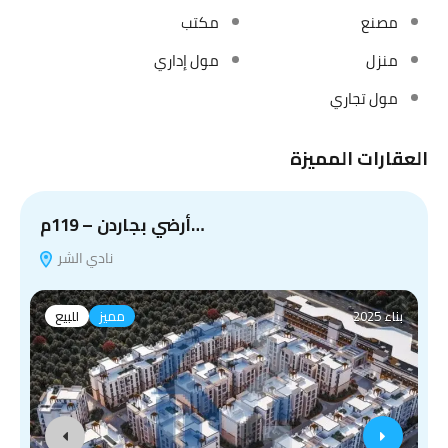
مصنع
مكتب
منزل
مول إداري
مول تجاري
العقارات المميزة
أرضي بجاردن – 119م…
نادي الشر
بناء 2025
مميز
للبيع