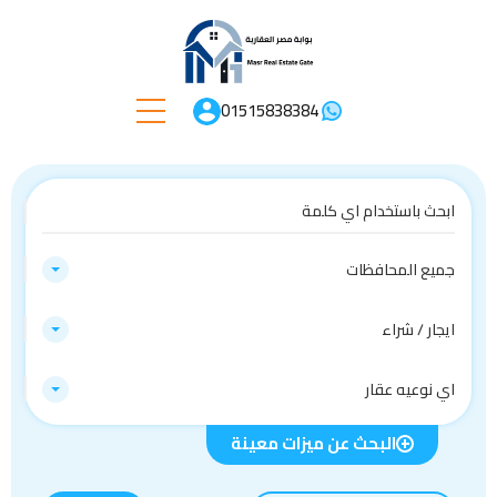
01515838384
جميع المحافظات
ايجار / شراء
اي نوعيه عقار
البحث عن ميزات معينة