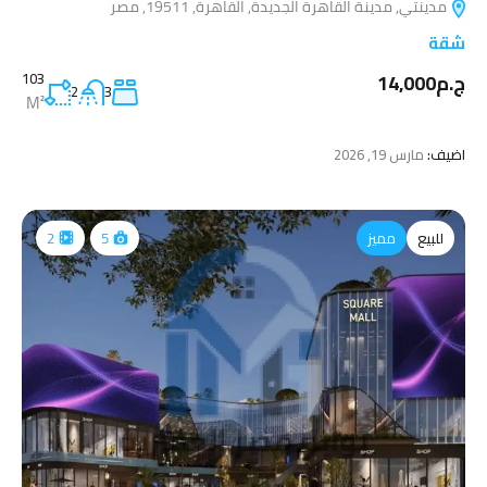
مدينتي, مدينة القاهرة الجديدة, القاهرة, 19511, مصر
شقة
ج.م14,000
103
2
3
M²
اضيف:
مارس 19, 2026
للبيع
مميز
2
5