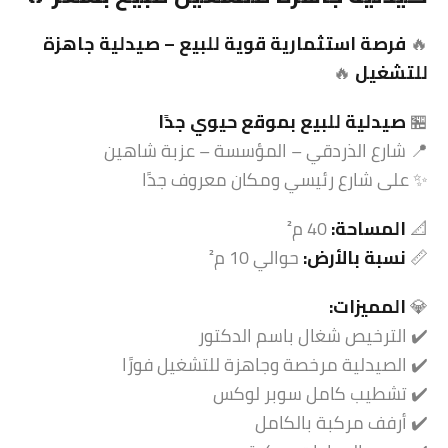
🔥
فرصة استثمارية قوية للبيع – صيدلية جاهزة
للتشغيل
🔥
🏪
صيدلية للبيع بموقع حيوي جدًا
📍 شارع الذردقي – المؤسسة – عزبة شاهين
✨ على شارع رئيسي ومكان معروف جدًا
📐
المساحة:
40 م²
📏
نسبة بالأرض:
حوالي 10 م²
💎
المميزات:
✔️ الترخيص شغال باسم الدكتور
✔️ الصيدلية مرخصة وجاهزة للتشغيل فورًا
✔️ تشطيب كامل سوبر لوكس
✔️ أرفف مركبة بالكامل