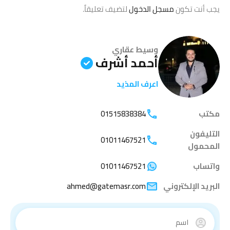
يجب أنت تكون
مسجل الدخول
لتضيف تعليقاً.
وسيط عقاري
أحمد أشرف
اعرف المذيد
مكتب
01515838384
التليفون
01011467521
المحمول
واتساب
01011467521
البريد الإلكتروني
ahmed@gatemasr.com