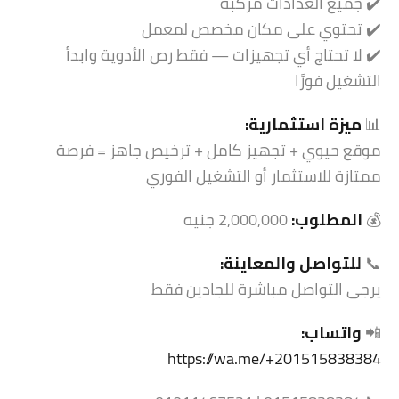
✔️ جميع العدادات مركبة
✔️ تحتوي على مكان مخصص لمعمل
✔️ لا تحتاج أي تجهيزات — فقط رص الأدوية وابدأ
التشغيل فورًا
📊
ميزة استثمارية:
موقع حيوي + تجهيز كامل + ترخيص جاهز = فرصة
ممتازة للاستثمار أو التشغيل الفوري
💰
المطلوب:
2,000,000 جنيه
📞
للتواصل والمعاينة:
يرجى التواصل مباشرة للجادين فقط
📲
واتساب:
https://wa.me/+201515838384