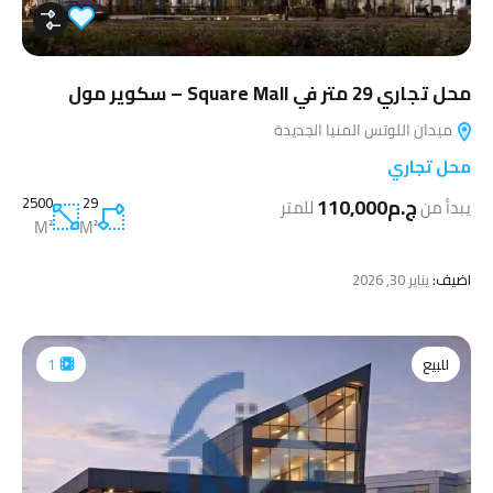
محل تجاري 29 متر في Square Mall – سكوير مول
ميدان اللوتس المنيا الجديدة
محل تجاري
ج.م110,000
29
2500
يبدأ من
للمتر
M²
M²
اضيف:
يناير 30, 2026
للبيع
1