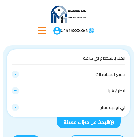
01515838384
جميع المحافظات
ايجار / شراء
اي نوعيه عقار
البحث عن ميزات معينة