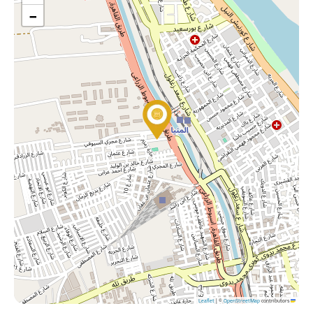
−
|
©
OpenStreetMap
contributors
Leaflet