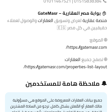
📞 01515838384 | 01011467521
🏠
بوابة مصر العقارية
–
GateMasr
منصة عقارية
لعرض وتسويق
العقارات
والوصول لعملاء
حقيقيين في كل مصر 🇪🇬
🌐 الموقع:
https://gatemasr.com/
🌐 تصفح جميع
العقارات
:
https://gatemasr.com/properties-list-layout/
🔔 ملاحظة هامة للمستخدمين
جميع بيانات العقارات المعروضة على الموقع هي مسؤولية
مالك العقار أو المُعلن بشكل كامل. نرجو من السادة المشترين