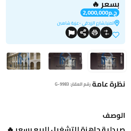
بسعر 🔥
ج.م2,000,000
المنيا,شارع الزردقي -عزبة شاهين
نظرة عامة
|
رقم العقار:
G-9983
الوصف
صيدلية جاهزة للتشغيل للبيع بسعر 🔥