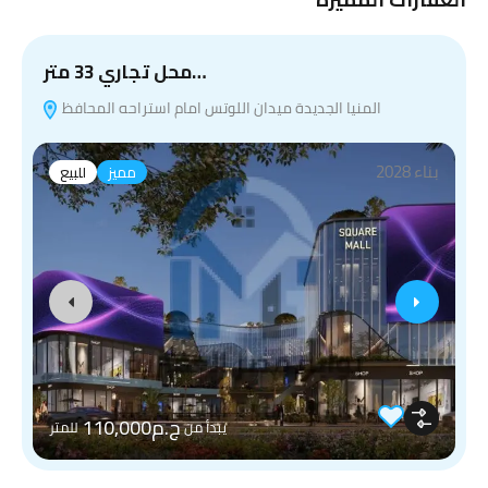
محل تجاري 33 متر…
المنيا الجديدة ميدان اللوتس امام استراحه المحافظ
بناء 2028
مميز
للبيع
ج.م110,000
يبدأ من
للمتر