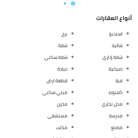
أنواع العقارات
استديو
برج
شاليه
شقة
شقة إداري
شقة سكني
صيدلية
عيادة
فيلا
قطعة ارض
كمبوند
مبني سكني
محل تجاري
مخزن
مدرسة
مستشفي
مصنع
مكتب