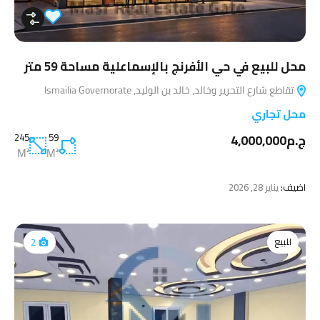
محل للبيع في حي الأفرنج بالإسماعلية مساحة 59 متر
تقاطع شارع التحرير وخالد، خالد بن الوليد, Ismailia Governorate
محل تجاري
ج.م4,000,000
59
245
M²
M²
اضيف:
يناير 28, 2026
للبيع
2