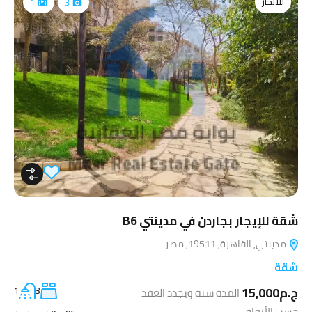
للايجار
1
3
شقة للإيجار بجاردن في مدينتي B6
مدينتي, القاهرة, 19511, مصر
شقة
ج.م15,000
المدة سنة ويجدد العقد
3
1
حسب الأتفاق