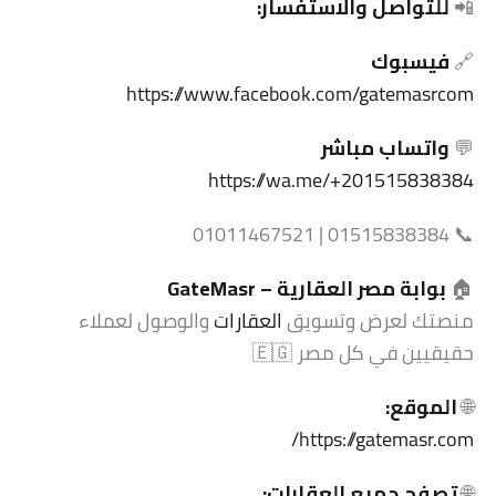
📲
للتواصل والاستفسار:
🔗
فيسبوك
https://www.facebook.com/gatemasrcom
💬
واتساب مباشر
https://wa.me/+201515838384
📞 01515838384 | 01011467521
🏠
بوابة مصر العقارية –
GateMasr
منصتك لعرض وتسويق
العقارات
والوصول لعملاء
حقيقيين في كل مصر 🇪🇬
🌐
الموقع:
https://gatemasr.com/
🌐
تصفح جميع العقارات: