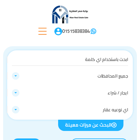
01515838384
جميع المحافظات
ايجار / شراء
اي نوعيه عقار
البحث عن ميزات معينة