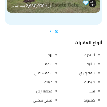
ج.م2,650,000
سعر نهائي
أنواع العقارات
استديو
برج
شاليه
شقة
شقة إداري
شقة سكني
صيدلية
عيادة
فيلا
قطعة ارض
كمبوند
مبني سكني