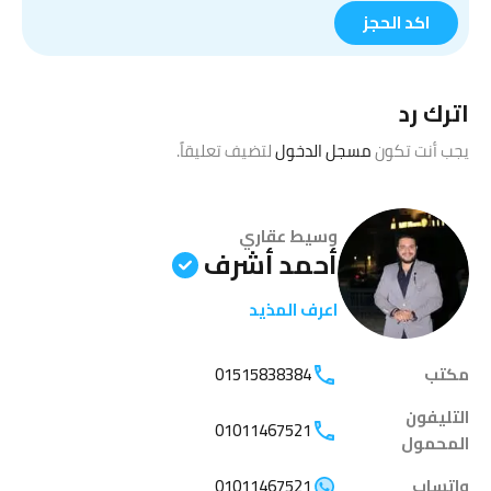
اترك رد
يجب أنت تكون
مسجل الدخول
لتضيف تعليقاً.
وسيط عقاري
أحمد أشرف
اعرف المذيد
مكتب
01515838384
التليفون
01011467521
المحمول
واتساب
01011467521