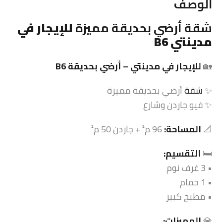
الوصف
شقة
أرضي بحديقة مميزة
للإيجار في
مدينتي B6
🏡
للإيجار في مدينتي – أرضي بحديقة B6
✨
شقة
أرضي بحديقة مميزة
✨ فيو جاردن وشارع
📐
المساحة:
96 م² + جاردن 50 م²
🛏️
التقسيم:
• 3 غرف نوم
• 1 حمام
• مطبخ كبير
💎
المميزات: