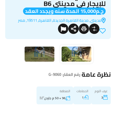
للإيجار في مدينتي B6
ج.م15,000 المدة سنه ويجدد العقد
مدينتي, مدينة القاهرة الجديدة, القاهرة, 19511, مصر
نظرة عامة
|
رقم العقار:
G-9060
غرف النوم
الحمامات
المنطقة
M²
1
3
96 + 50 م جاردن