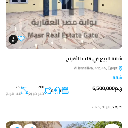
شقة للبيع في قلب الأفرنج
Al Ismailiya, 41544, Egypt
شقة
ج.م6,500,000
260
260
3
3
متر مربع
متر مربع
اضيف:
يناير 28, 2026