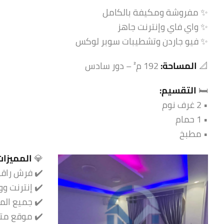
✨ مفروشة ومكيفة بالكامل
✨ واي فاي وإنترنت جاهز
✨ فيو جاردن وتشطيبات سوبر لوكس
📐
المساحة:
192 م² – دور سادس
🛏️
التقسيم:
• 2 غرف نوم
• 1 حمام
• مطبخ
💎
المميزات
✔️ فرش راق
✔️ إنترنت و
✔️ جميع الم
✔️ موقع مت