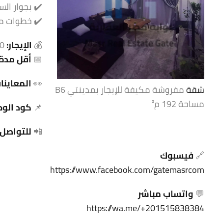
✔️ بجوار الس
✔️ خطوات م
💰
الإيجار:
23,000 جنيه 🔥
📅
أقل مدة:
👀
المعاينا
شقة
مفروشة مكيفة للإيجار بمدينتي B6
مساحة 192 م²
📌
كود الوح
📲
للتواصل 
🔗
فيسبوك
https://www.facebook.com/gatemasrcom
💬
واتساب مباشر
https://wa.me/+201515838384