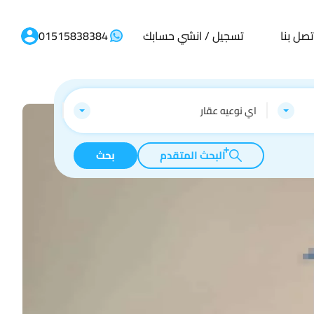
تصل بنا
تسجيل / انشي حسابك
01515838384
اي نوعيه عقار
البحث المتقدم
بحث