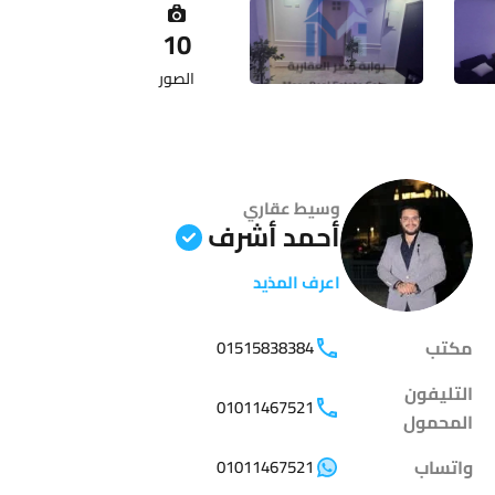
10
الصور
وسيط عقاري
أحمد أشرف
اعرف المذيد
مكتب
01515838384
التليفون
01011467521
المحمول
واتساب
01011467521