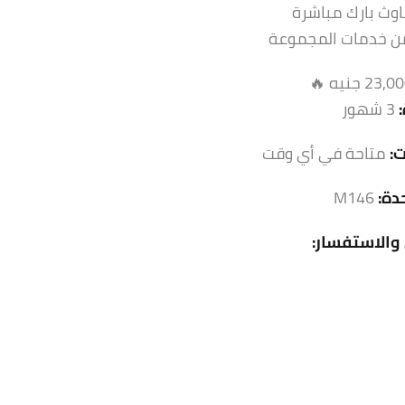
اوث بارك مباشرة
ن خدمات المجموعة
3 شهور
ت:
متاحة في أي وقت
شقة للإيجار بمدينتي B1
دة:
M146
مدينتي, مدينة القاهرة الجديدة, القاهرة, 19511, مصر
والاستفسار:
Hot
مميز
للايجار