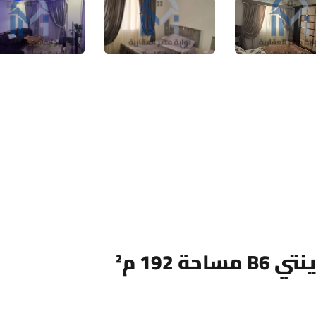
192 م²