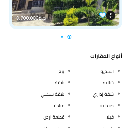
ج.م9,700,000
أنواع العقارات
استديو
برج
شاليه
شقة
شقة إداري
شقة سكني
صيدلية
عيادة
فيلا
قطعة ارض