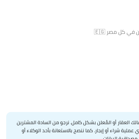
ج.م29,000
تفاوض-المدة / سنتين ويجدد
ي كل مصر 🇪🇬
ك العقار أو المُعلن بشكل كامل. نرجو من السادة المشترين
لية شراء أو إيجار. كما ننصح بالاستعانة بأحد الوكلاء أو
مصداقية البيانات.