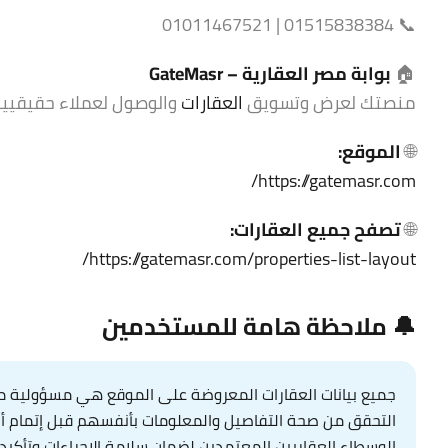
📞 01515838384 | 01011467521
🏠
بوابة مصر العقارية –
GateMasr
منصتك لعرض وتسويق
العقارات
والوصول لعملاء حقيقيين ف
🌐
الموقع:
https://gatemasr.com/
🌐
تصفح جميع العقارات:
https://gatemasr.com/properties-list-layout/
🔔 ملاحظة هامة للمستخدمين
جميع بيانات العقارات المعروضة على الموقع هي مسؤولية مال
التحقق من صحة التفاصيل والمعلومات بأنفسهم قبل إتمام أي عم
الوسطاء العقاريين المعتمدين لضمان سلامة الإجراءات وتأكيد 