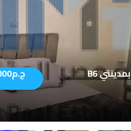
شقة مفروشة مكيفة للإيجار بمدينتي B6