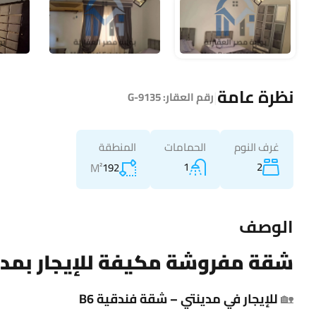
نظرة عامة
|
رقم العقار:
G-9135
غرف النوم
الحمامات
المنطقة
1
2
M²
192
الوصف
شقة
مفروشة مكيفة للإيجار بمدينتي B6 مساحة 
🏡
للإيجار في مدينتي –
شقة
فندقية B6