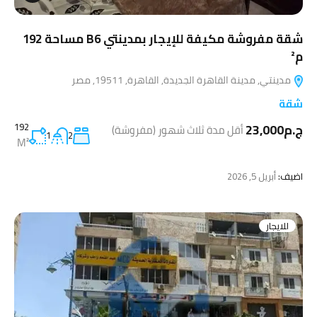
شقة مفروشة مكيفة للإيجار بمدينتي B6 مساحة 192
م²
مدينتي, مدينة القاهرة الجديدة, القاهرة, 19511, مصر
شقة
ج.م23,000
192
أقل مدة ثلاث شهور (مفروشة)
1
2
M²
اضيف:
أبريل 5, 2026
للايجار