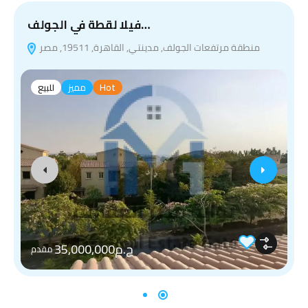
فيلا لقطة في الجولف…
منطقة مرتفعات الجولف, مدينتي, القاهرة, 19511, مصر
Hot
مميز
للبيع
ج.م35,000,000
مقدم