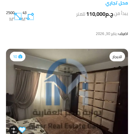
محل تجاري
ج.م110,000
43
2500
يبدأ من
للمتر
M²
M²
اضيف:
يناير 30, 2026
للايجار
10