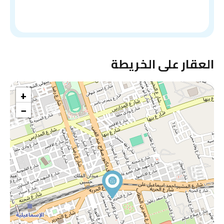
العقار على الخريطة
+
−