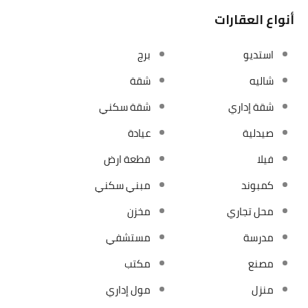
أنواع العقارات
استديو
برج
شاليه
شقة
شقة إداري
شقة سكني
صيدلية
عيادة
فيلا
قطعة ارض
كمبوند
مبني سكني
محل تجاري
مخزن
مدرسة
مستشفي
مصنع
مكتب
منزل
مول إداري