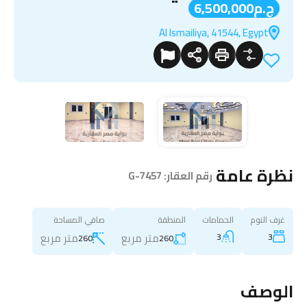
ج.م6,500,000
Al Ismailiya, 41544, Egypt
نظرة عامة
|
رقم العقار:
G-7457
غرف النوم
الحمامات
المنطقة
صافي المساحة
متر مربع
متر مربع
3
3
260
260
الوصف