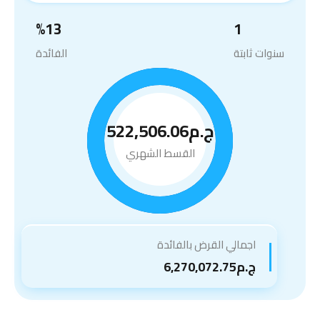
%
13
1
سنوات ثابتة
الفائدة
ج.م522,506.06
القسط الشهري
اجمالي القرض بالفائدة
ج.م6,270,072.75