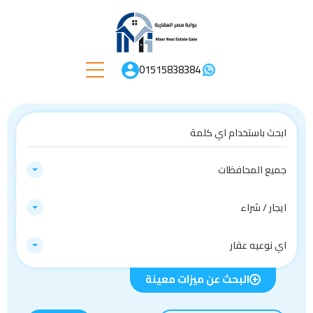
01515838384
جميع المحافظات
ايجار / شراء
اي نوعيه عقار
البحث عن ميزات معينة