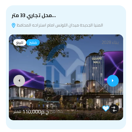
محل تجاري 33 متر…
المنيا الجديدة ميدان اللوتس امام استراحه المحافظ
بناء 2028
مميز
للبيع
ج.م110,000
يبدأ من
للمتر