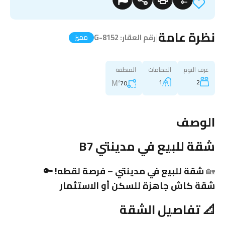
نظرة عامة
|
رقم العقار:
G-8152
مميز
غرف النوم
الحمامات
المنطقة
M²
1
2
70
الوصف
شقة
للبيع في مدينتي B7
🏡
شقة
للبيع في
مدينتي
– فرصة لقطه! 🔑
شقة
كاش جاهزة للسكن أو
الاستثمار
📐
تفاصيل
الشقة