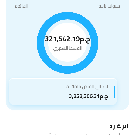
سنوات ثابتة
الفائدة
ج.م321,542.19
القسط الشهري
اجمالي القرض بالفائدة
ج.م3,858,506.31
اترك رد