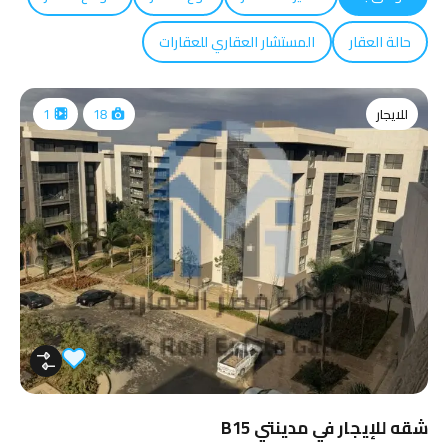
حالة العقار
المستشار العقاري للعقارات
للايجار
1
18
شقه للإيجار في مدينتي B15