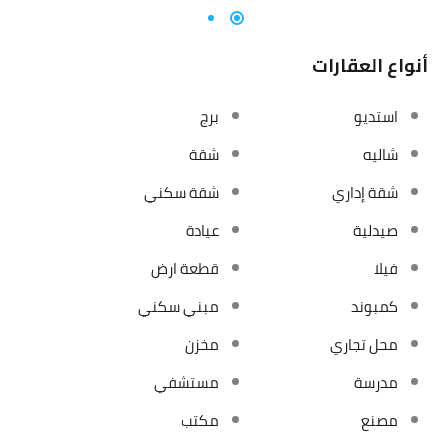
أنواع العقارات
استديو
برج
شاليه
شقة
شقة إداري
شقة سكني
صيدلية
عيادة
فيلا
قطعة ارض
كمبوند
مبني سكني
محل تجاري
مخزن
مدرسة
مستشفي
مصنع
مكتب