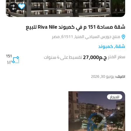
شقة مساحة 151 م في كمبوند Riva Nile للبيع
منتج حورس السياحي المنيا, 61511, مصر
شقة
,
كمبوند
ج.م27,000
151
سعر المتر
تقسيط على 4 سنوات
M²
اضيف:
يونيو 30, 2026
للايجار