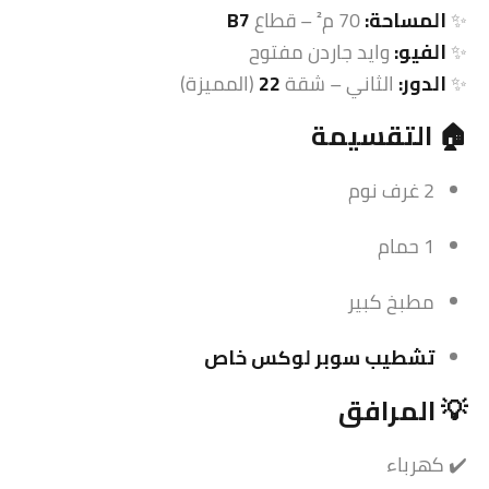
✨
المساحة:
70 م² – قطاع
B7
✨
الفيو:
وايد جاردن مفتوح
✨
الدور:
الثاني – شقة
22
(المميزة)
🏠 التقسيمة
2 غرف نوم
1 حمام
مطبخ كبير
تشطيب
سوبر لوكس خاص
💡 المرافق
✔️ كهرباء