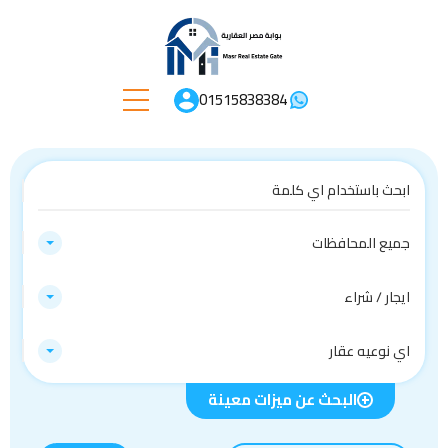
01515838384
جميع المحافظات
ايجار / شراء
اي نوعيه عقار
البحث عن ميزات معينة