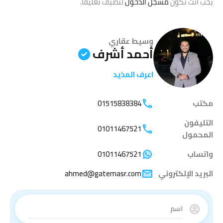
يجب أنت تكون
مسجل الدخول
لتضيف تعليقاً.
وسيط عقاري
أحمد أشرف
اعرف المذيد
مكتب
01515838384
التليفون
01011467521
المحمول
واتساب
01011467521
البريد الإلكتروني
ahmed@gatemasr.com