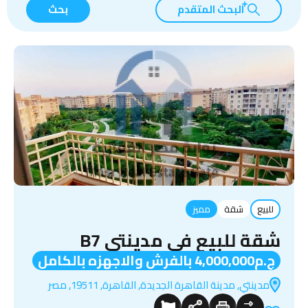
البحث المتقدم
بحث
للبيع
شقة
مميز
شقة للبيع في مدينتي B7
ج.م4,000,000 بالفرش والاجهزه بالكامل
مدينتي, مدينة القاهرة الجديدة, القاهرة, 19511, مصر