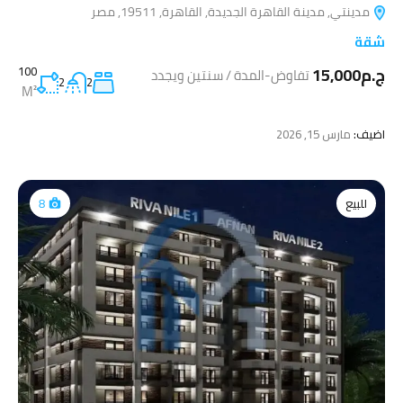
مدينتي, مدينة القاهرة الجديدة, القاهرة, 19511, مصر
شقة
ج.م15,000
100
تفاوض-المدة / سنتين ويجدد
2
2
M²
اضيف:
مارس 15, 2026
للبيع
8