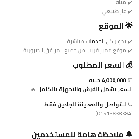
✔️ مياه
✔️ غاز طبيعي
🌟 الموقع
✔️ بجوار كل
الخدمات
مباشرة
✔️ موقع مميز قريب من جميع المرافق الضرورية
💰 السعر المطلوب
💵
4,000,000 جنيه
السعر يشمل الفرش والأجهزة بالكامل
🔥
📞
للتواصل والمعاينة للجادين فقط
(01515838384)
🔔 ملاحظة هامة للمستخدمين