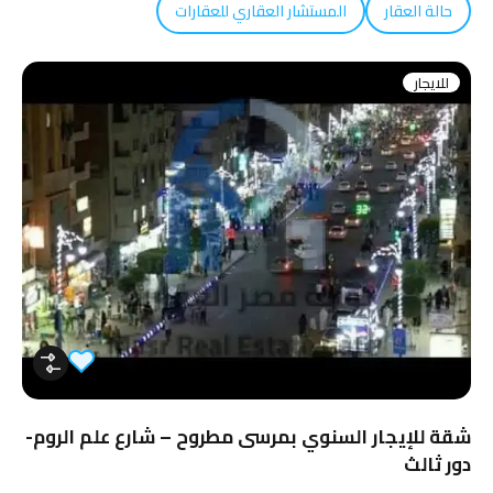
حالة العقار
المستشار العقاري للعقارات
للايجار
شقة للإيجار السنوي بمرسى مطروح – شارع علم الروم-
دور ثالث