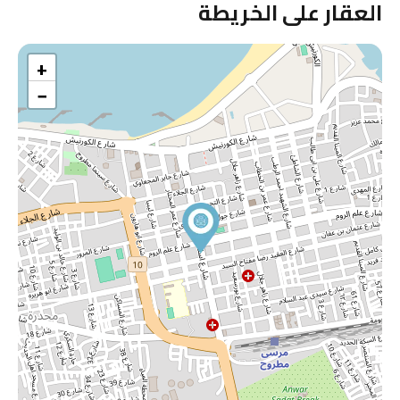
العقار على الخريطة
+
−