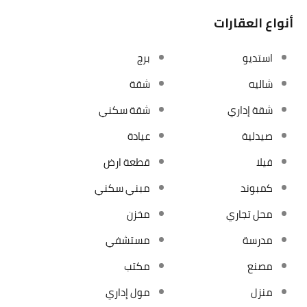
أنواع العقارات
استديو
برج
شاليه
شقة
شقة إداري
شقة سكني
صيدلية
عيادة
فيلا
قطعة ارض
كمبوند
مبني سكني
محل تجاري
مخزن
مدرسة
مستشفي
مصنع
مكتب
منزل
مول إداري