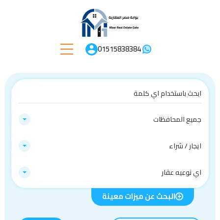
01515838384
جميع المحافظات
ايجار / شراء
اي نوعيه عقار
البحث عن ميزات معينة