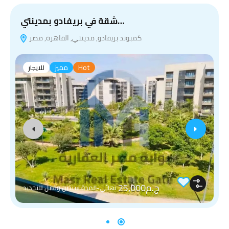
شقة في بريفادو بمدينتي…
كمبوند بريفادو, مدينتي, القاهرة, مصر
Hot
مميز
للايجار
ج.م25,000
نهائي-المدة سنتين وقابل للتجديد