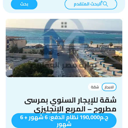
البحث المتقدم
بحث
للايجار
شقة
شقة للإيجار السنوي بمرسى
مطروح – المربع الإنجليزي
ج.م190,000 نظام الدفع: 6 شهور + 6
شهور