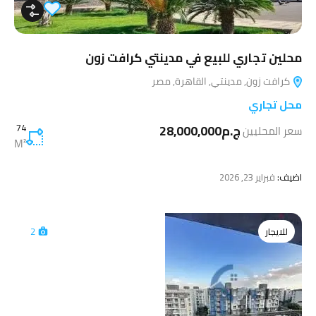
محلين تجاري للبيع في مدينتي كرافت زون
كرافت زون, مدينتي, القاهرة, مصر
محل تجاري
ج.م28,000,000
74
سعر المحليين
M²
اضيف:
فبراير 23, 2026
للايجار
2