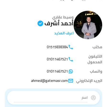
وسيط عقاري
أحمد أشرف
اعرف المذيد
مكتب
01515838384
التليفون
01011467521
المحمول
واتساب
01011467521
البريد الإلكتروني
ahmed@gatemasr.com