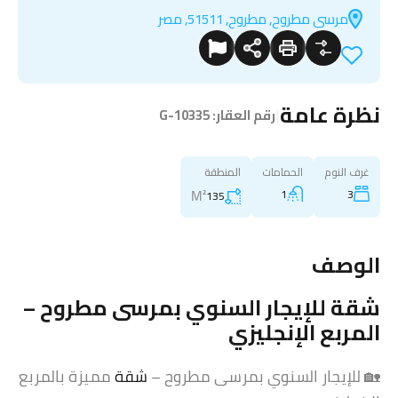
مرسى مطروح, مطروح, 51511, مصر
نظرة عامة
|
رقم العقار:
G-10335
غرف النوم
الحمامات
المنطقة
M²
1
3
135
الوصف
شقة
للإيجار السنوي بمرسى مطروح –
المربع الإنجليزي
🏡 للإيجار السنوي بمرسى مطروح –
شقة
مميزة بالمربع