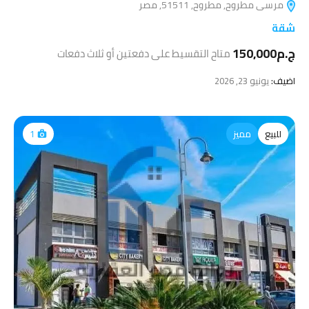
مرسى مطروح, مطروح, 51511, مصر
شقة
ج.م150,000
متاح التقسيط على دفعتين أو ثلاث دفعات
اضيف:
يونيو 23, 2026
للبيع
مميز
1