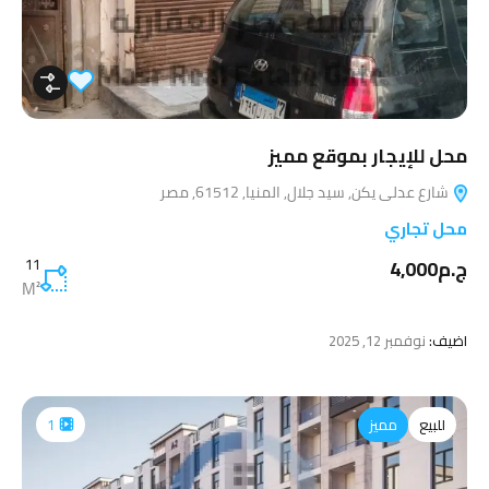
محل للإيجار بموقع مميز
شارع عدلى يكن, سيد جلال, المنيا, 61512, مصر
محل تجاري
ج.م4,000
11
M²
اضيف:
نوفمبر 12, 2025
للبيع
مميز
1