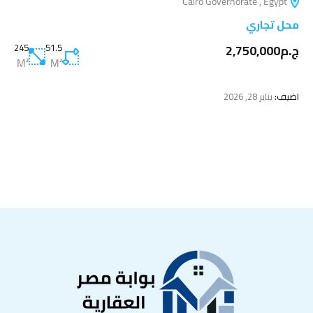
Cairo Governorate , Egypt
محل تجاري
ج.م2,750,000
51.5
245
M²
M²
اضيف:
يناير 28, 2026