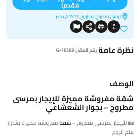
مقدم)
مرسى مطروح, مطروح, 51511, مصر
نظرة عامة
|
رقم العقار:
G-10299
الوصف
شقة
مفروشة مميزة للإيجار بمرسى
مطروح – بجوار الشعشاعي
🏡 للإيجار بمرسى مطروح –
شقة
مفروشة مميزة بشارع
علم الروم