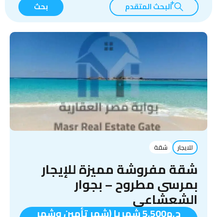
البحث المتقدم
بحث
للايجار
شقة
شقة مفروشة مميزة للإيجار
بمرسى مطروح – بجوار
الشعشاعي
ج.م5,500 شهريا (شهر تأمين وشهر