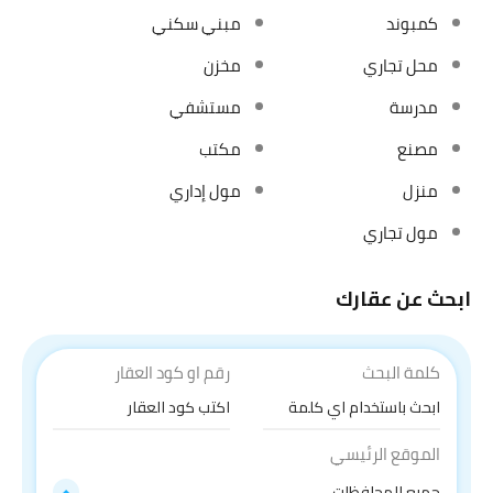
كمبوند
مبني سكني
محل تجاري
مخزن
مدرسة
مستشفي
مصنع
مكتب
منزل
مول إداري
مول تجاري
ابحث عن عقارك
كلمة البحث
رقم او كود العقار
الموقع الرئيسي
جميع المحافظات