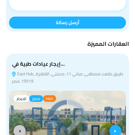
أرسل رسالة
العقارات المميزة
إيجار عيادات طبية في…
East Hub, طريق طلعت مصطفى, مباني 11, مدينتي, القاهرة,
19519, مصر
Hot
مميز
للايجار