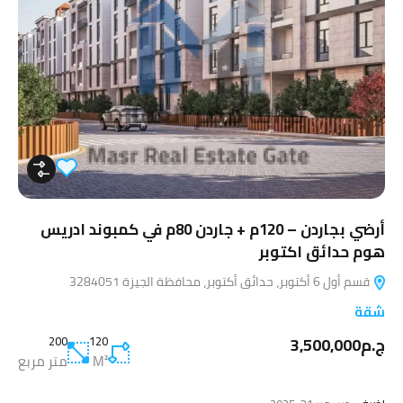
أرضي بجاردن – 120م + جاردن 80م في كمبوند ادريس
هوم حدائق اكتوبر
قسم أول 6 أكتوبر، حدائق أكتوبر، محافظة الجيزة 3284051
شقة
ج.م3,500,000
120
200
M²
متر مربع