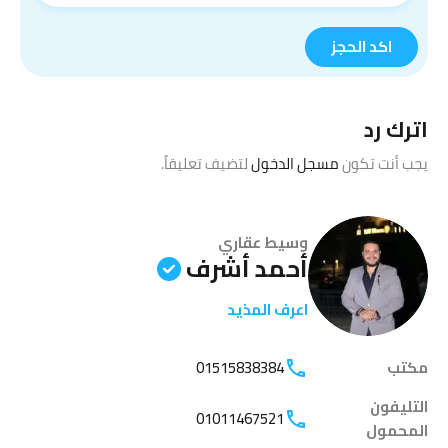
اترك رد
يجب أنت تكون
مسجل الدخول
لتضيف تعليقاً.
وسيط عقاري
أحمد أشرف
اعرف المذيد
مكتب
01515838384
التليفون
01011467521
المحمول