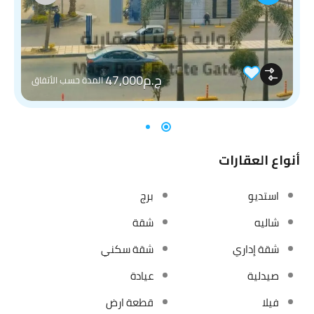
ج.م47,000
المدة حسب الأتفاق
أنواع العقارات
استديو
برج
شاليه
شقة
شقة إداري
شقة سكني
صيدلية
عيادة
فيلا
قطعة ارض