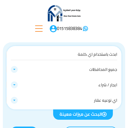
01515838384
جميع المحافظات
ايجار / شراء
اي نوعيه عقار
البحث عن ميزات معينة