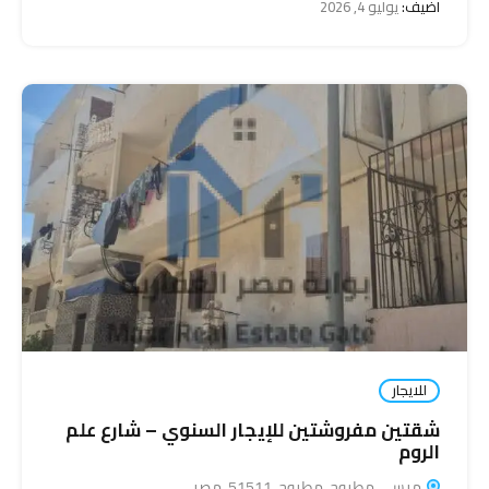
اضيف:
يوليو 4, 2026
للايجار
شقتين مفروشتين للإيجار السنوي – شارع علم
الروم
مرسى مطروح, مطروح, 51511, مصر