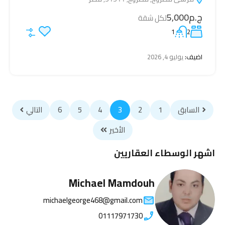
ج.م5,000
لكل شقة
1
2
اضيف:
يوليو 4, 2026
السابق
1
2
3
4
5
6
التالي
الأخير
اشهر الوسطاء العقاريين
Michael Mamdouh
michaelgeorge468@gmail.com
01117971730