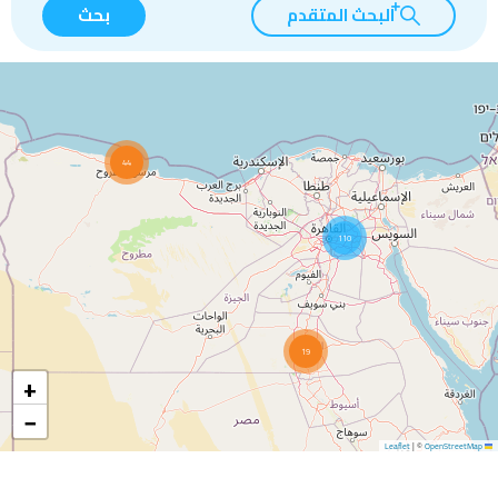
البحث المتقدم
بحث
44
110
19
+
−
|
©
OpenStreetMap
Leaflet