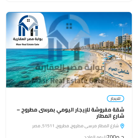
للايجار
شقة مفروشة للإيجار اليومي بمرسى مطروح –
شارع المطار
شارع المطار مرسى مطروح, مطروح, 51511, مصر
ج.م700
لليوم الواحد