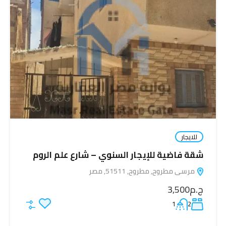
للايجار
شقة فاضية للإيجار السنوي – شارع علم الروم
مرسى مطروح, مطروح, 51511, مصر
ج.م3,500
1
2