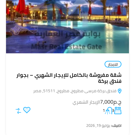
للايجار
شقة مفروشة بالكامل للإيجار الشهري – بجوار
فندق بركة
فندق بركة مرسى مطروح, مطروح, 51511, مصر
ج.م7,000
الإيجار الشهري
1
3
اضيف:
يوليو 19, 2026