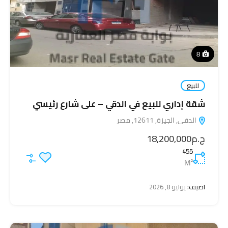
8
للبيع
شقة إداري للبيع في الدقي – على شارع رئيسي
الدقى, الجيزة, 12611, مصر
ج.م18,200,000
455
M²
اضيف:
يوليو 8, 2026