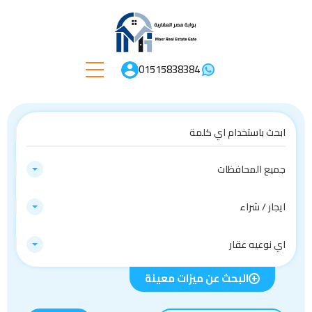
01515838384
جميع المحافظات
ايجار / شراء
اي نوعيه عقار
البحث عن ميزات معينة