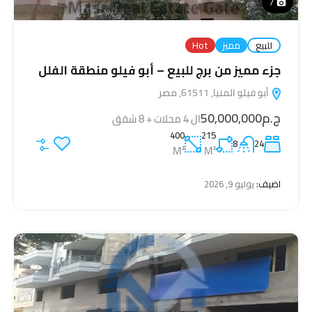
7
للبيع
مميز
Hot
جزء مميز من برج للبيع – أبو فيلو منطقة الفلل
أبو فيلو المنيا, 61511, مصر
ج.م50,000,000
ال 4 محلات + 8 شقق
400
215
8
24
M²
M²
اضيف:
يوليو 9, 2026