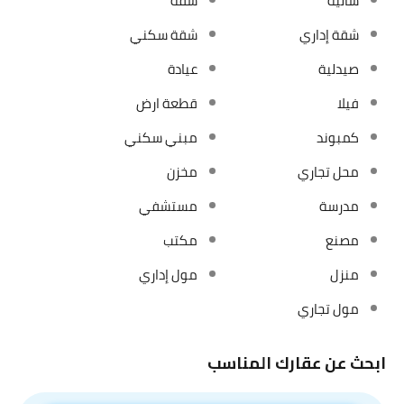
شاليه
شقة
شقة إداري
شقة سكني
صيدلية
عيادة
فيلا
قطعة ارض
كمبوند
مبني سكني
محل تجاري
مخزن
مدرسة
مستشفي
مصنع
مكتب
منزل
مول إداري
مول تجاري
ابحث عن عقارك المناسب