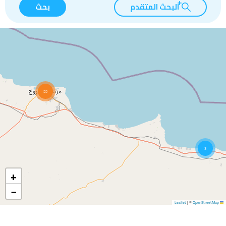
البحث المتقدم
بحث
55
3
+
−
|
©
OpenStreetMap
Leaflet