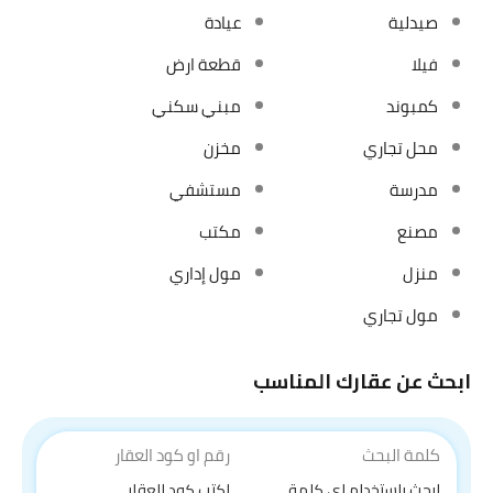
صيدلية
عيادة
فيلا
قطعة ارض
كمبوند
مبني سكني
محل تجاري
مخزن
مدرسة
مستشفي
مصنع
مكتب
منزل
مول إداري
مول تجاري
ابحث عن عقارك المناسب
كلمة البحث
رقم او كود العقار