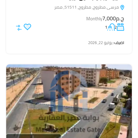
مرسى مطروح, مطروح, 51511, مصر
ج.م7,000
Monthly
1
2
اضيف:
يوليو 22, 2026