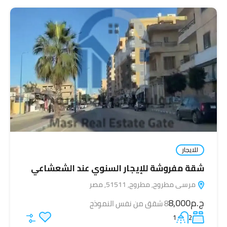
للايجار
شقة مفروشة للإيجار السنوي عند الشعشاعي
مرسى مطروح, مطروح, 51511, مصر
ج.م8,000
8 شقق من نفس النموذج
1
2