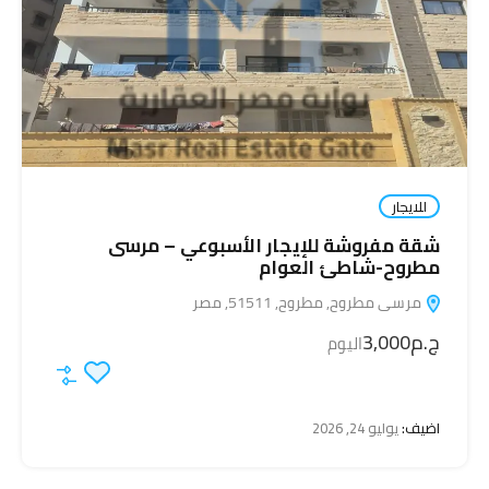
للايجار
شقة مفروشة للإيجار الأسبوعي – مرسى
مطروح-شاطئ العوام
مرسى مطروح, مطروح, 51511, مصر
ج.م3,000
اليوم
اضيف:
يوليو 24, 2026