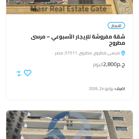
للايجار
شقة مفروشة للإيجار الأسبوعي – مرسى
مطروح
مرسى مطروح, مطروح, 51511, مصر
ج.م2,800
اليوم
اضيف:
يوليو 24, 2026