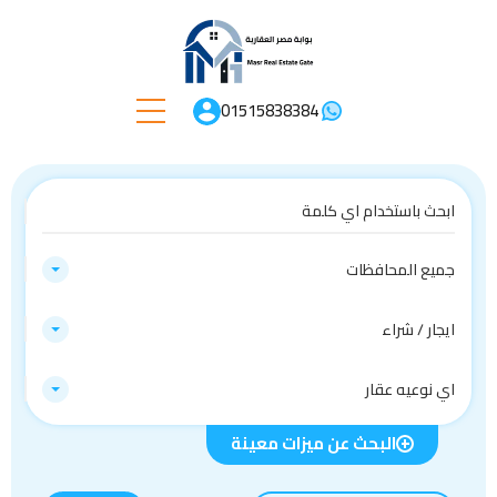
01515838384
جميع المحافظات
ايجار / شراء
اي نوعيه عقار
البحث عن ميزات معينة