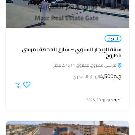
للايجار
شقة للإيجار السنوي – شارع المحطة بمرسى
مطروح
مرسى مطروح, مطروح, 51511, مصر
ج.م4,500
الإيجار الشهري
اضيف:
يوليو 19, 2026