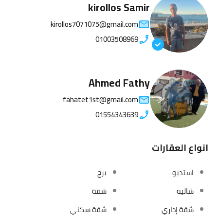
kirollos Samir
kirollos7071075@gmail.com
01003508969
Ahmed Fathy
fahatet1st@gmail.com
01554343639
انواع العقارات
استديو
برج
شاليه
شقة
شقة إداري
شقة سكني