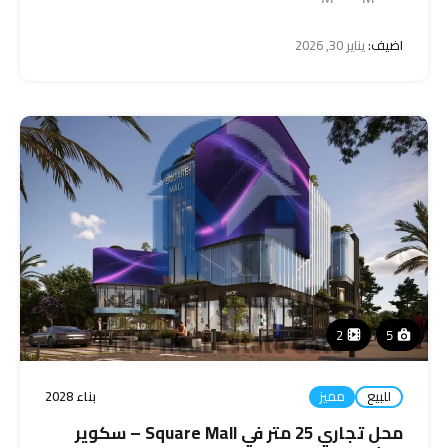
اضيف:
يناير 30, 2026
2
5
للبيع
مميز
بناء 2028
محل تجاري 25 متر في Square Mall – سكوير