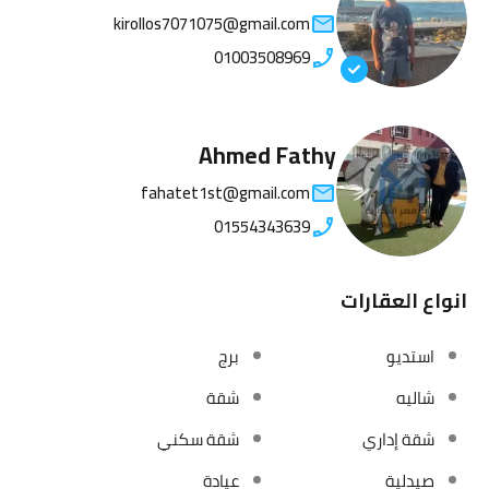
kirollos7071075@gmail.com
01003508969
Ahmed Fathy
fahatet1st@gmail.com
01554343639
انواع العقارات
استديو
برج
شاليه
شقة
شقة إداري
شقة سكني
صيدلية
عيادة