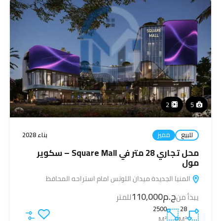
2
5
للبيع
مميز
بناء 2028
محل تجاري 28 متر في Square Mall – سكوير
مول
المنيا الجديدة ميدان اللوتس امام استراحه المحافظ
ج.م110,000
يبدأ من
للمتر
2500
28
M²
M²