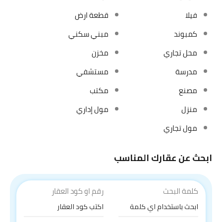
فيلا
قطعة ارض
كمبوند
مبني سكني
محل تجاري
مخزن
مدرسة
مستشفي
مصنع
مكتب
منزل
مول إداري
مول تجاري
ابحث عن عقارك المناسب
كلمة البحث
رقم او كود العقار