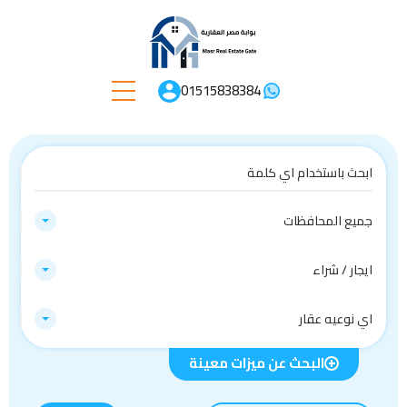
01515838384
جميع المحافظات
ايجار / شراء
اي نوعيه عقار
البحث عن ميزات معينة