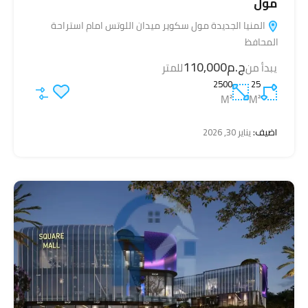
مول
المنيا الجديدة مول سكوير ميدان اللوتس امام استراحة
المحافظ
ج.م110,000
يبدأ من
للمتر
2500
25
M²
M²
اضيف:
يناير 30, 2026