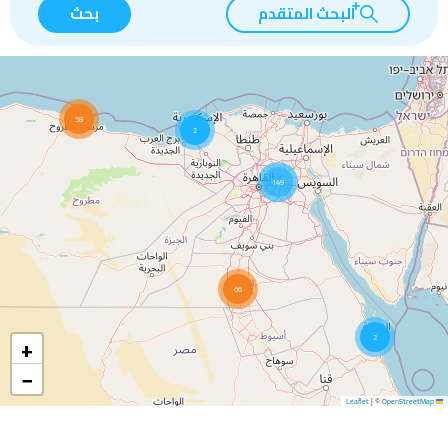
البحث المتقدم
بحث
58
2
149
66
+
2
−
|
©
OpenStreetMap
Leaflet