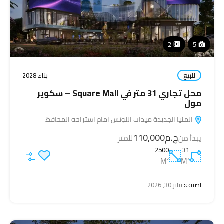
2
5
للبيع
بناء 2028
محل تجاري 31 متر في Square Mall – سكوير
مول
المنيا الجديدة ميدات اللوتس امام استراحه المحافظ
ج.م110,000
يبدأ من
للمتر
2500
31
M²
M²
اضيف:
يناير 30, 2026