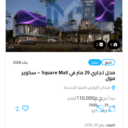
2
5
للبيع
مميز
بناء 2028
محل تجاري 29 متر في Square Mall – سكوير
مول
ميدان اللوتس المنيا الجديدة
ج.م110,000
يبدأ من
للمتر
2500
29
M²
M²
اضيف:
يناير 30, 2026