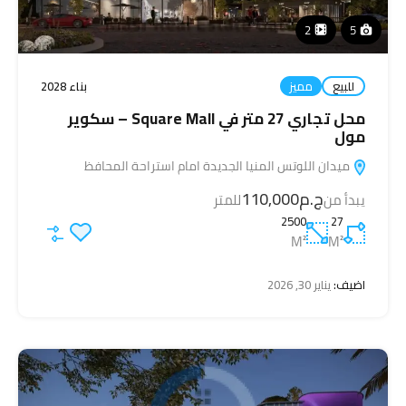
2
5
للبيع
مميز
بناء 2028
محل تجاري 27 متر في Square Mall – سكوير
مول
ميدان اللوتس المنيا الجديدة امام استراحة المحافظ
ج.م110,000
يبدأ من
للمتر
2500
27
M²
M²
اضيف:
يناير 30, 2026