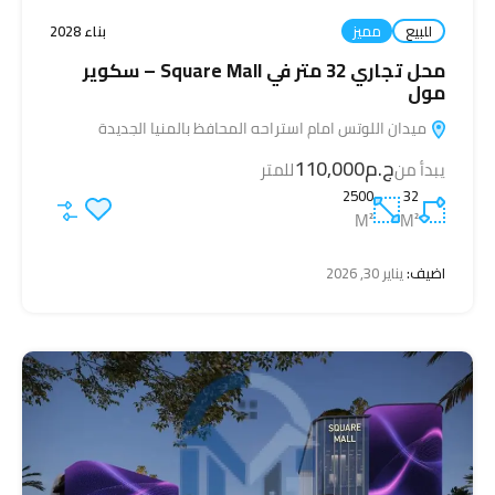
للبيع
مميز
بناء 2028
محل تجاري 32 متر في Square Mall – سكوير
مول
ميدان اللوتس امام استراحه المحافظ بالمنيا الجديدة
ج.م110,000
يبدأ من
للمتر
2500
32
M²
M²
اضيف:
يناير 30, 2026