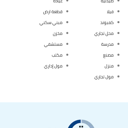
صيدلية
عيادة
فيلا
قطعة ارض
كمبوند
مبني سكني
محل تجاري
مخزن
مدرسة
مستشفي
مصنع
مكتب
منزل
مول إداري
مول تجاري