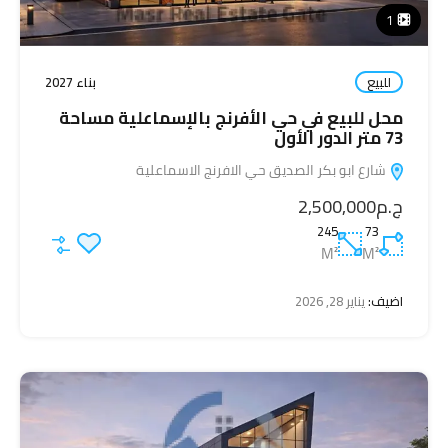
1
للبيع
بناء 2027
محل للبيع في حي الأفرنج بالإسماعلية مساحة
73 متر الدور الأول
شارع ابو بكر الصديق حي الافرنج الاسماعلية
ج.م2,500,000
245
73
M²
M²
اضيف:
يناير 28, 2026