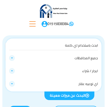
01515838384
جميع المحافظات
ايجار / شراء
اي نوعيه عقار
البحث عن ميزات معينة