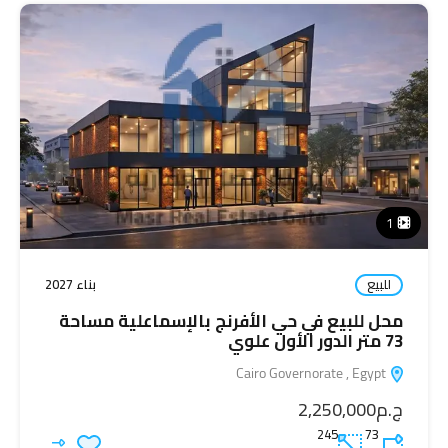
1
للبيع
بناء 2027
محل للبيع في حي الأفرنج بالإسماعلية مساحة
73 متر الدور الأول علوي
Cairo Governorate , Egypt
ج.م2,250,000
245
73