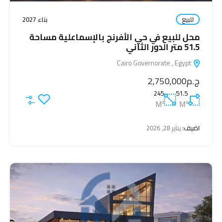
للبيع
بناء 2027
محل للبيع في حي الأفرنج بالإسماعلية مساحة
51.5 متر الدور الثاني
Cairo Governorate , Egypt
ج.م2,750,000
245
51.5
M²
M²
اضيف:
يناير 28, 2026