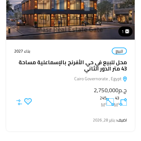
1
للبيع
بناء 2027
محل للبيع في حي الأفرنج بالإسماعلية مساحة
43 متر الدور الثاني
Cairo Governorate , Egypt
ج.م2,750,000
245
43
M²
M²
اضيف:
يناير 28, 2026