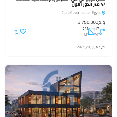
47 متر الدور الأول
Cairo Governorate , Egypt
ج.م3,750,000
245
47
M²
M²
اضيف:
يناير 28, 2026