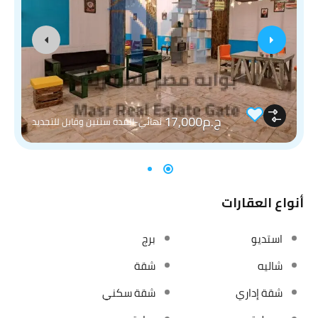
ج.م17,000
نهائي-المدة سنتين وقابل للتجديد
أنواع العقارات
استديو
برج
شاليه
شقة
شقة إداري
شقة سكني