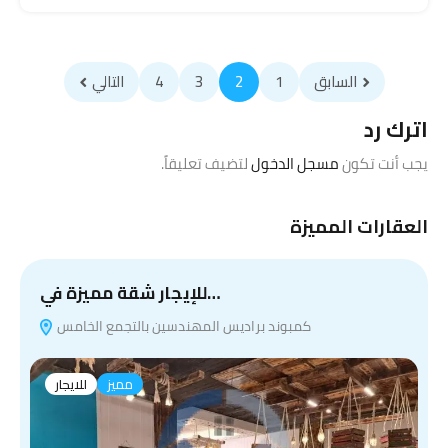
السابق
1
2
3
4
التالي
اترك رد
يجب أنت تكون
مسجل الدخول
لتضيف تعليقاً.
العقارات المميزة
للإيجار شقة مميزة في…
كمبوند براديس المهندسين بالتجمع الخامس
مميز
للايجار