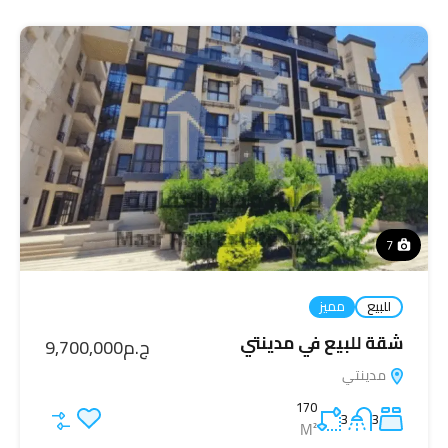
7
للبيع
مميز
شقة للبيع في مدينتي
ج.م9,700,000
مدينتي
170
3
3
M²