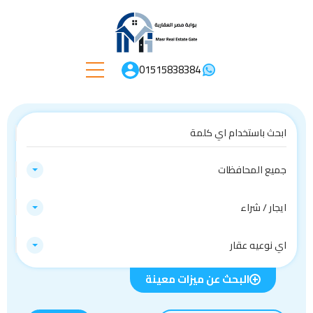
01515838384
جميع المحافظات
ايجار / شراء
اي نوعيه عقار
البحث عن ميزات معينة