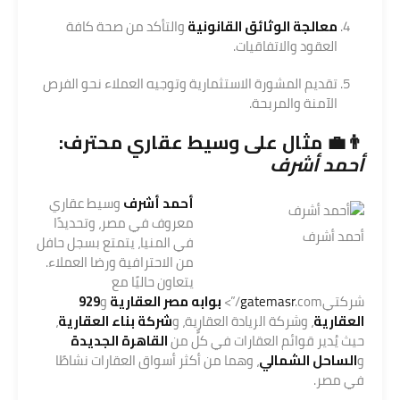
معالجة الوثائق القانونية
والتأكد من صحة كافة
العقود والاتفاقيات.
تقديم المشورة الاستثمارية وتوجيه العملاء نحو الفرص
الآمنة والمربحة.
👨‍💼 مثال على وسيط عقاري محترف:
أحمد أشرف
أحمد أشرف
وسيط عقاري
معروف في مصر، وتحديدًا
أحمد أشرف
في المنيا، يتمتع بسجل حافل
من الاحترافية ورضا العملاء.
يتعاون حاليًا مع
شركتي
.com/”>
gatemasr
بوابه مصر العقارية
و
929
العقارية
، وشركة الريادة العقارية، و
شركة بناء العقارية
،
حيث يُدير قوائم العقارات في كلٍّ من
القاهرة الجديدة
و
الساحل الشمالي
، وهما من أكثر أسواق العقارات نشاطًا
في مصر.