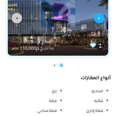
ج.م110,000
يبدأ من
للمتر
أنواع العقارات
استديو
برج
شاليه
شقة
شقة إداري
شقة سكني