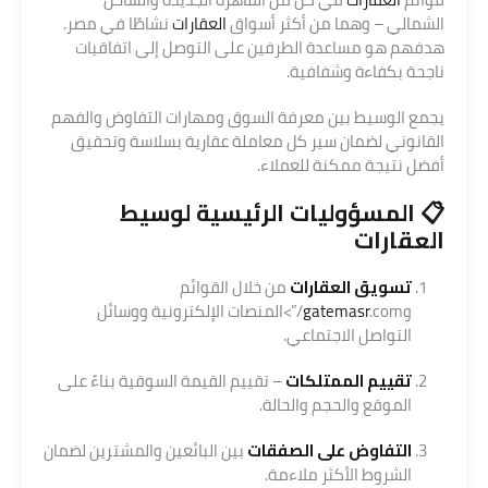
الشمالي – وهما من أكثر أسواق
العقارات
نشاطًا في مصر.
هدفهم هو مساعدة الطرفين على التوصل إلى اتفاقيات
ناجحة بكفاءة وشفافية.
يجمع الوسيط بين معرفة السوق ومهارات التفاوض والفهم
القانوني لضمان سير كل معاملة عقارية بسلاسة وتحقيق
أفضل نتيجة ممكنة للعملاء.
📋 المسؤوليات الرئيسية لوسيط
العقارات
تسويق العقارات
من خلال القوائم
و
gatemasr
.com/”>المنصات الإلكترونية ووسائل
التواصل الاجتماعي.
تقييم الممتلكات
– تقييم القيمة السوقية بناءً على
الموقع والحجم والحالة.
التفاوض على الصفقات
بين البائعين والمشترين لضمان
الشروط الأكثر ملاءمة.