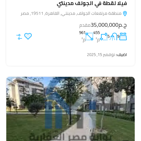
فيلا لقطة في الجولف مدينتي
منطقة مرتفعات الجولف, مدينتي, القاهرة, 19511, مصر
ج.م35,000,000
مقدم
961
455
5
9
م²
م²
اضيف:
نوفمبر 15, 2025