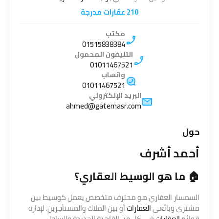
210 عقارات مدرجة
مكتب
01515838384
التليفون المحمول
01011467521
واتساب
01011467521
البريد الإلكتروني
ahmed@gatemasr.com
حول
أحمد أشرف
🏠 ما هو الوسيط العقاري؟
السمسار العقاري هو محترف متخصص يعمل كوسيط بين
مشتري وبائعي
العقارات
أو بين الملاك والمستأجرين. لإدارة
قوائم
العقارات
في كل من القاهرة الجديدة والساحل