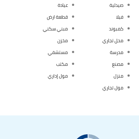
صيدلية
عيادة
فيلا
قطعة ارض
كمبوند
مبني سكني
محل تجاري
مخزن
مدرسة
مستشفي
مصنع
مكتب
منزل
مول إداري
مول تجاري