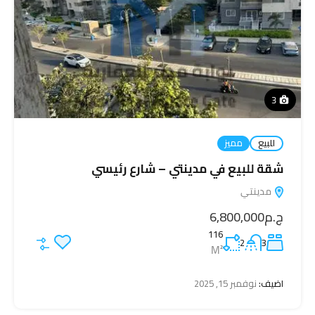
3
للبيع
مميز
شقة للبيع في مدينتي – شارع رئيسي
مدينتي
ج.م6,800,000
116
2
3
M²
اضيف:
نوفمبر 15, 2025