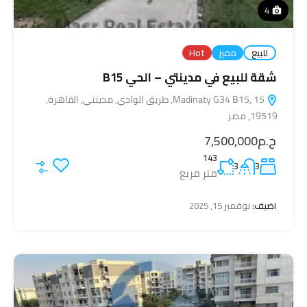
4
للبيع
مميز
Hot
شقة للبيع في مدينتي – الحي B15
Madinaty G34 B15, 15, طريق الوادي, مدينتي, القاهرة,
19519, مصر
ج.م7,500,000
143
3
3
متر مربع
اضيف:
نوفمبر 15, 2025