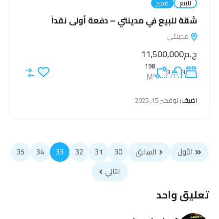
للبيع
مميز
شقة للبيع في مدينتي – دفعة أولى نقداً
مدينتي
ج.م11,500,000
198
3
3
M²
اضيف:
نوفمبر 15, 2025
الأول
السابق
30
31
32
33
34
35
التالي
تعليق واحد