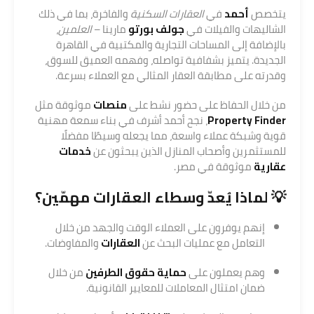
يتخصص
أحمد
في
العقارات السكنية
والفاخرة، بما في ذلك
الشاليهات والفيلات في
جولف بورتو
مارينا –
العلمين
،
بالإضافة إلى المساحات التجارية والمكتبية في القاهرة
الجديدة. يتميز بشفافية تواصله، وفهمه العميق للسوق،
وقدرته على مطابقة العقار المثالي مع العملاء بسرعة.
من خلال الحفاظ على حضور نشط على
منصات
موثوقة مثل
Property Finder
، نجح أحمد أشرف في بناء سمعة مهنية
قوية وشبكة عملاء واسعة، مما يجعله وسيطًا مفضلًا
للمستثمرين وأصحاب المنازل الذين يبحثون عن
خدمات
عقارية
موثوقة في مصر.
💡 لماذا يُعدّ وسطاء
العقارات
مهمّين؟
إنهم يوفرون على العملاء الوقت والجهد من خلال
التعامل مع عمليات البحث عن
العقارات
والمفاوضات.
وهم يعملون على
حماية حقوق الطرفين
من خلال
ضمان امتثال المعاملات للمعايير القانونية.