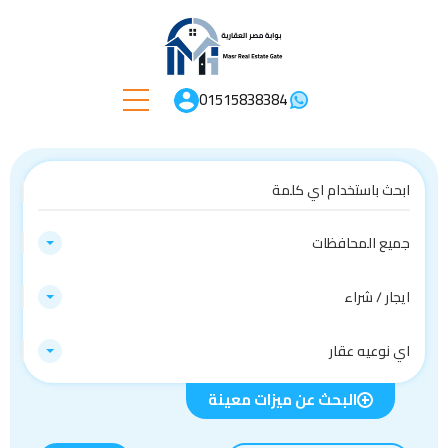
01515838384
جميع المحافظات
ايجار / شراء
اي نوعيه عقار
البحث عن ميزات معينة