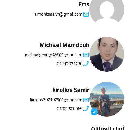
Fms
almontasar.h@gmail.com
Michael Mamdouh
michaelgeorge468@gmail.com
01117971730
kirollos Samir
kirollos7071075@gmail.com
01003508969
أنواع العقارات