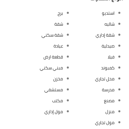
استديو
برج
شاليه
شقة
شقة إداري
شقة سكني
صيدلية
عيادة
فيلا
قطعة ارض
كمبوند
مبني سكني
محل تجاري
مخزن
مدرسة
مستشفي
مصنع
مكتب
منزل
مول إداري
مول تجاري