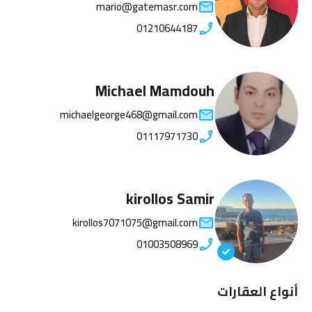
mario@gatemasr.com
01210644187
Michael Mamdouh
michaelgeorge468@gmail.com
01117971730
kirollos Samir
kirollos7071075@gmail.com
01003508969
أنواع العقارات