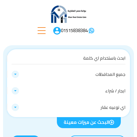
01515838384
جميع المحافظات
ايجار / شراء
اي نوعيه عقار
البحث عن ميزات معينة