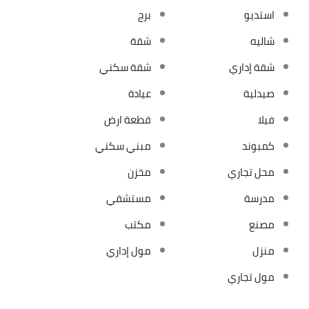
استديو
برج
شاليه
شقة
شقة إداري
شقة سكني
صيدلية
عيادة
فيلا
قطعة ارض
كمبوند
مبني سكني
محل تجاري
مخزن
مدرسة
مستشفي
مصنع
مكتب
منزل
مول إداري
مول تجاري