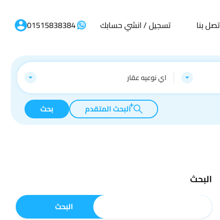
تصل بنا
تسجيل / انشي حسابك
01515838384
اي نوعيه عقار
البحث المتقدم
بحث
البحث
البحث