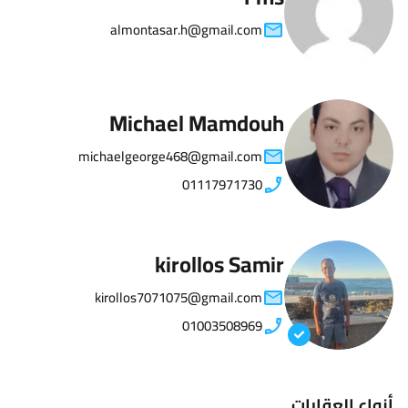
almontasar.h@gmail.com
Michael Mamdouh
michaelgeorge468@gmail.com
01117971730
kirollos Samir
kirollos7071075@gmail.com
01003508969
أنواع العقارات