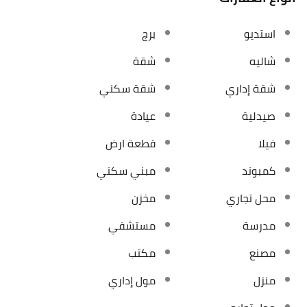
استديو
برج
شاليه
شقة
شقة إداري
شقة سكني
صيدلية
عيادة
فيلا
قطعة ارض
كمبوند
مبني سكني
محل تجاري
مخزن
مدرسة
مستشفي
مصنع
مكتب
منزل
مول إداري