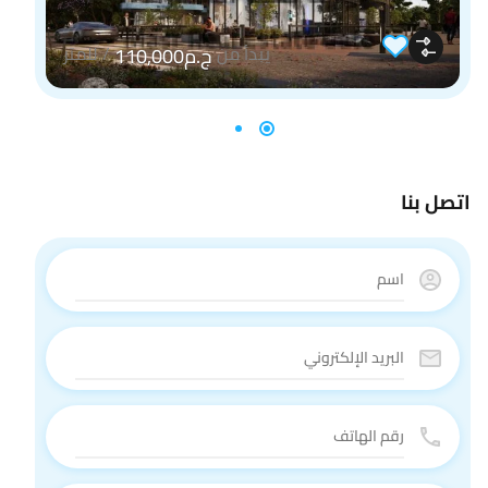
يبدأ من
/
للمتر
ج.م110,000
اتصل بنا