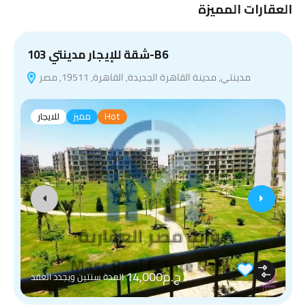
العقارات المميزة
ي
شقة للإيجار مدينتي 103-B6
مدينتي, مدينة القاهرة الجديدة, القاهرة, 19511, مصر
Hot
مميز
للايجار
ج.م14,000
المدة سنتين ويجدد العقد