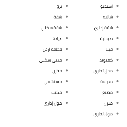
استديو
برج
شاليه
شقة
شقة إداري
شقة سكني
صيدلية
عيادة
فيلا
قطعة ارض
كمبوند
مبني سكني
محل تجاري
مخزن
مدرسة
مستشفي
مصنع
مكتب
منزل
مول إداري
مول تجاري