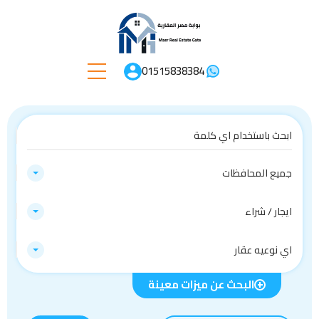
01515838384
جميع المحافظات
ايجار / شراء
اي نوعيه عقار
البحث عن ميزات معينة