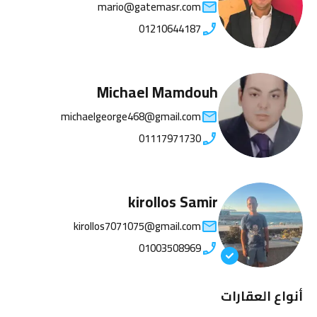
mario@gatemasr.com
01210644187
Michael Mamdouh
michaelgeorge468@gmail.com
01117971730
kirollos Samir
kirollos7071075@gmail.com
01003508969
أنواع العقارات