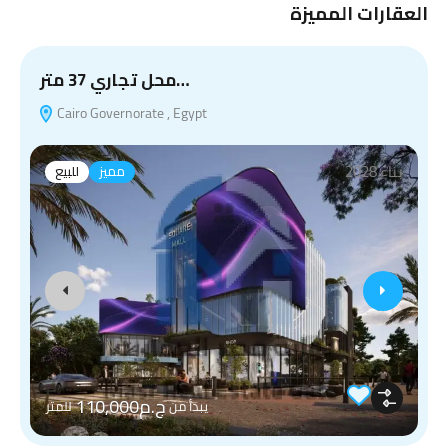
العقارات المميزة
و
محل تجاري 37 متر…
Cairo Governorate , Egypt
بناء 2028
مميز
للبيع
ج.م110,000
يبدأ من
للمتر