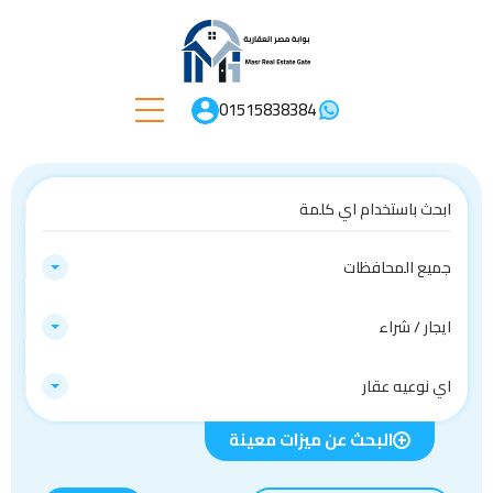
01515838384
جميع المحافظات
ايجار / شراء
اي نوعيه عقار
البحث عن ميزات معينة