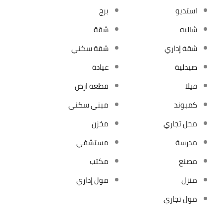
استديو
برج
شاليه
شقة
شقة إداري
شقة سكني
صيدلية
عيادة
فيلا
قطعة ارض
كمبوند
مبني سكني
محل تجاري
مخزن
مدرسة
مستشفي
مصنع
مكتب
منزل
مول إداري
مول تجاري