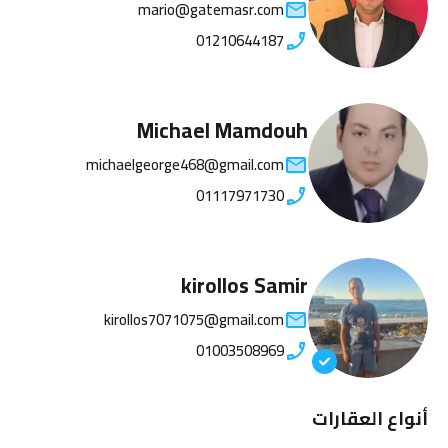
mario@gatemasr.com
01210644187
Michael Mamdouh
michaelgeorge468@gmail.com
01117971730
kirollos Samir
kirollos7071075@gmail.com
01003508969
أنواع العقارات