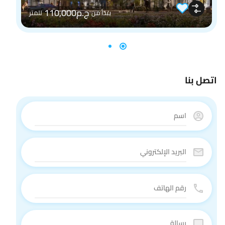
ج.م110,000
يبدأ من
للمتر
اتصل بنا