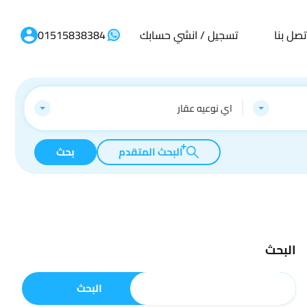
تصل بنا
تسجيل / انشي حسابك
01515838384
اي نوعيه عقار
البحث المتقدم
بحث
البحث
البحث