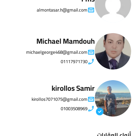
almontasar.h@gmail.com
Michael Mamdouh
michaelgeorge468@gmail.com
01117971730
kirollos Samir
kirollos7071075@gmail.com
01003508969
أنواع العقارات