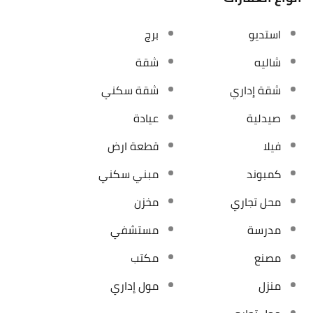
استديو
برج
شاليه
شقة
شقة إداري
شقة سكني
صيدلية
عيادة
فيلا
قطعة ارض
كمبوند
مبني سكني
محل تجاري
مخزن
مدرسة
مستشفي
مصنع
مكتب
منزل
مول إداري