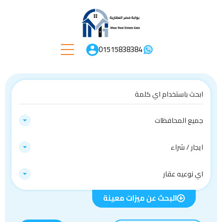
01515838384
جميع المحافظات
ايجار / شراء
اي نوعيه عقار
البحث عن ميزات معينة