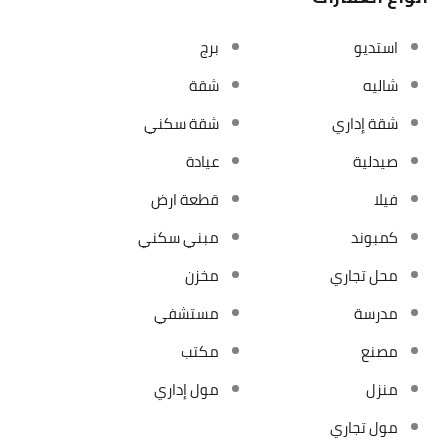
استديو
برج
شاليه
شقة
شقة إداري
شقة سكني
صيدلية
عيادة
فيلا
قطعة ارض
كمبوند
مبني سكني
محل تجاري
مخزن
مدرسة
مستشفي
مصنع
مكتب
منزل
مول إداري
مول تجاري