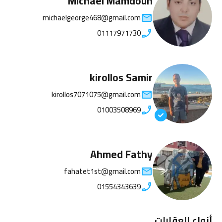
Michael Mamdouh
michaelgeorge468@gmail.com
01117971730
kirollos Samir
kirollos7071075@gmail.com
01003508969
Ahmed Fathy
fahatet1st@gmail.com
01554343639
أنواع العقارات