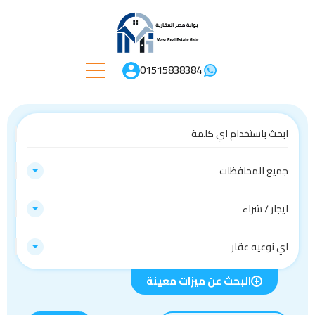
01515838384
جميع المحافظات
ايجار / شراء
اي نوعيه عقار
البحث عن ميزات معينة