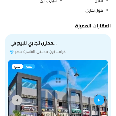
منزل
مول إداري
مول تجاري
العقارات المميزة
محلين تجاري للبيع في…
كرافت زون, مدينتي, القاهرة, مصر
مميز
للبيع