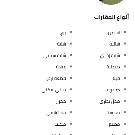
أنواع العقارات
استديو
برج
شاليه
شقة
شقة إداري
شقة سكني
صيدلية
عيادة
فيلا
قطعة ارض
كمبوند
مبني سكني
محل تجاري
مخزن
مدرسة
مستشفي
مصنع
مكتب