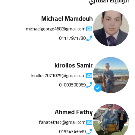
الوسيط العقاري
Michael Mamdouh
michaelgeorge468@gmail.com
01117971730
kirollos Samir
kirollos7071075@gmail.com
01003508969
Ahmed Fathy
fahatet1st@gmail.com
01554343639