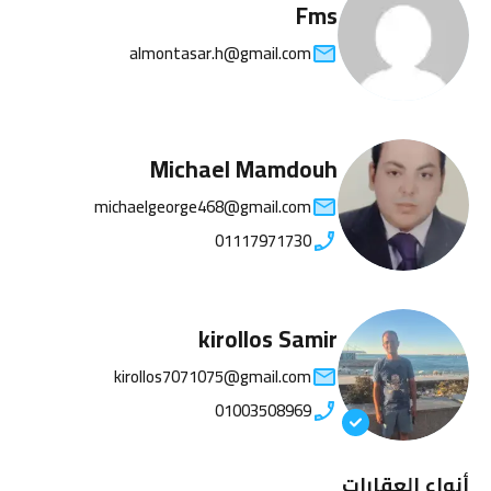
Fms
almontasar.h@gmail.com
Michael Mamdouh
michaelgeorge468@gmail.com
01117971730
kirollos Samir
kirollos7071075@gmail.com
01003508969
أنواع العقارات