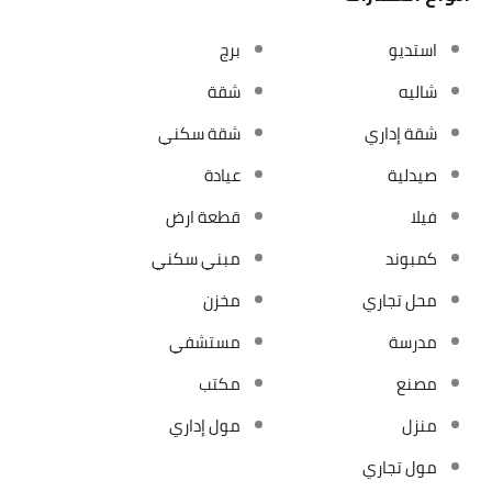
استديو
برج
شاليه
شقة
شقة إداري
شقة سكني
صيدلية
عيادة
فيلا
قطعة ارض
كمبوند
مبني سكني
محل تجاري
مخزن
مدرسة
مستشفي
مصنع
مكتب
منزل
مول إداري
مول تجاري