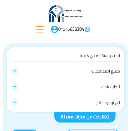
01515838384
جميع المحافظات
ايجار / شراء
اي نوعيه عقار
البحث عن ميزات معينة