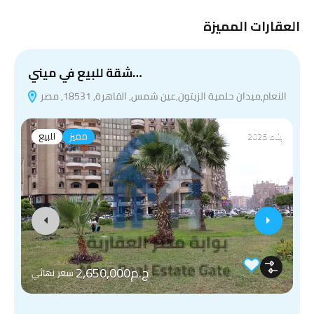
العقارات المميزة
شقة للبيع في ميني…
النعام,ميدان حلمية الزيتون,عين شمس, القاهرة, 18531, مصر
بناء 2025
مميز
للبيع
ج.م2,650,000
سعر نهائي