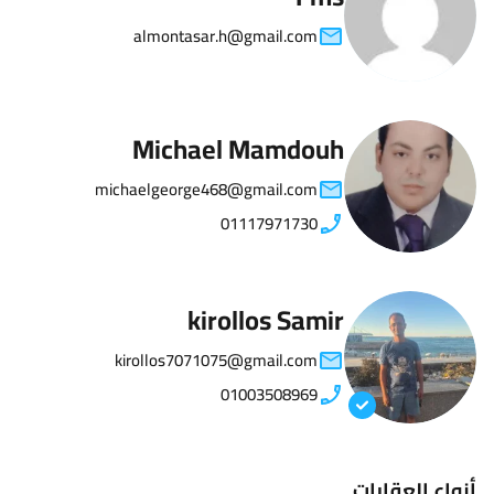
almontasar.h@gmail.com
Michael Mamdouh
michaelgeorge468@gmail.com
01117971730
kirollos Samir
kirollos7071075@gmail.com
01003508969
أنواع العقارات