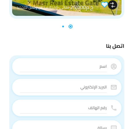
ج.م25,000
نهائي-المدة سنتين وقابل للتجديد
اتصل بنا