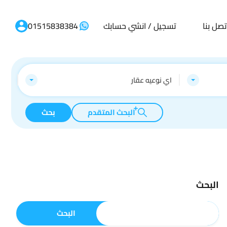
تصل بنا
تسجيل / انشي حسابك
01515838384
اي نوعيه عقار
البحث المتقدم
بحث
البحث
البحث