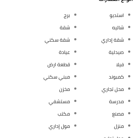
استديو
برج
شاليه
شقة
شقة إداري
شقة سكني
صيدلية
عيادة
فيلا
قطعة ارض
كمبوند
مبني سكني
محل تجاري
مخزن
مدرسة
مستشفي
مصنع
مكتب
منزل
مول إداري