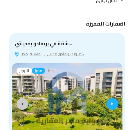
مول تجاري
العقارات المميزة
شقة في بريفادو بمدينتي…
كمبوند بريفادو, مدينتي, القاهرة, مصر
Hot
مميز
للايجار