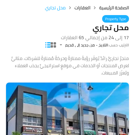
الصفحة الرئيسية
العقارات
محل تجاري
Property Type
محل تجاري
17
إلى
24
من إجمالي
65
العقارات
الترتيب حسب:
التاريخ - من جديد إلى قديم
متجرٌ تجاريٌّ رائدٌ يُوفّر رؤيةً ممتازةً وحركةً مُمتازةً للشركات. مثاليٌّ
لعرض المنتجات أو الخدمات في موقعٍ استراتيجيٍّ يجذب العملاء
ويُعزّز المبيعات.