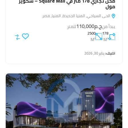
محل تجاري 178 متر في Square Mall – سكوير
مول
الحى السياحي, المنيا الجديدة, المنيا, مصر
ج.م110,000
يبدأ من
للمتر
2500
178
M²
M²
اضيف:
يناير 30, 2026