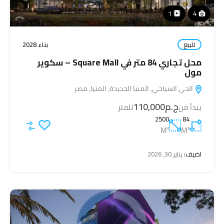
1
4
للبيع
بناء 2028
محل تجاري 84 متر في Square Mall – سكوير
مول
الحى السياحي, المنيا الجديدة, المنيا, مصر
ج.م110,000
يبدأ من
للمتر
2500
84
M²
M²
اضيف:
يناير 30, 2026