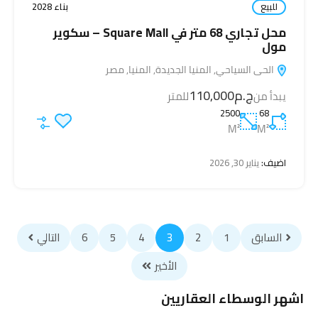
للبيع
بناء 2028
محل تجاري 68 متر في Square Mall – سكوير
مول
الحى السياحي, المنيا الجديدة, المنيا, مصر
ج.م110,000
يبدأ من
للمتر
2500
68
M²
M²
اضيف:
يناير 30, 2026
السابق
1
2
3
4
5
6
التالي
الأخير
اشهر الوسطاء العقاريين