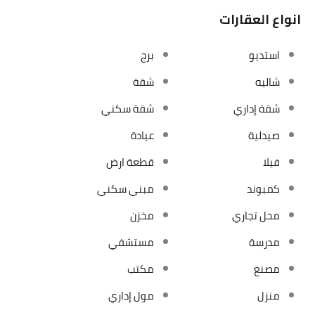
انواع العقارات
استديو
برج
شاليه
شقة
شقة إداري
شقة سكني
صيدلية
عيادة
فيلا
قطعة ارض
كمبوند
مبني سكني
محل تجاري
مخزن
مدرسة
مستشفي
مصنع
مكتب
منزل
مول إداري