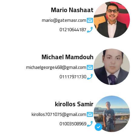
Mario Nashaat
mario@gatemasr.com
01210644187
Michael Mamdouh
michaelgeorge468@gmail.com
01117971730
kirollos Samir
kirollos7071075@gmail.com
01003508969