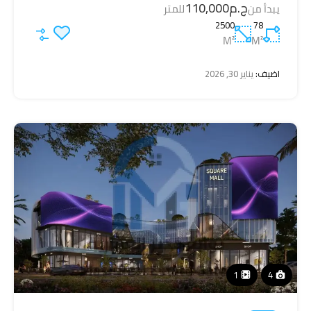
ج.م110,000
يبدأ من
للمتر
2500
78
M²
M²
اضيف:
يناير 30, 2026
1
4