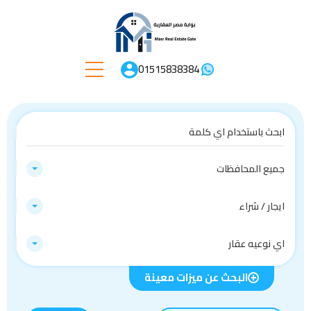
01515838384
جميع المحافظات
ايجار / شراء
اي نوعيه عقار
البحث عن ميزات معينة