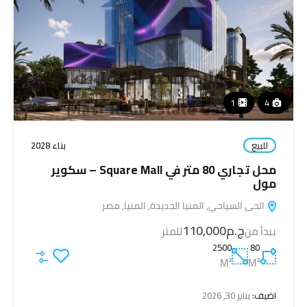
1
4
للبيع
بناء 2028
محل تجاري 80 متر في Square Mall – سكوير
مول
الحى السياحي, المنيا الجديدة, المنيا, مصر
ج.م110,000
يبدأ من
للمتر
2500
80
M²
M²
اضيف:
يناير 30, 2026