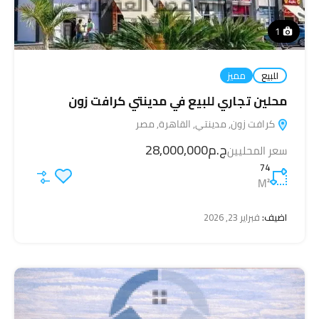
1
للبيع
مميز
محلين تجاري للبيع في مدينتي كرافت زون
كرافت زون, مدينتي, القاهرة, مصر
ج.م28,000,000
سعر المحليين
74
M²
اضيف:
فبراير 23, 2026