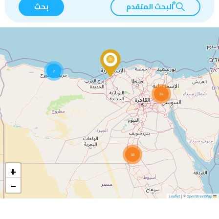
البحث المتقدم
بحث
2
24
38
+
−
|
©
OpenStreetMap
Leaflet