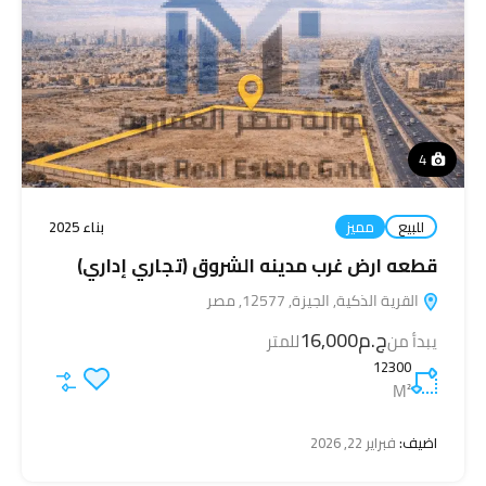
4
للبيع
مميز
بناء 2025
قطعه ارض غرب مدينه الشروق (تجاري إداري)
القرية الذكية, الجيزة, 12577, مصر
ج.م16,000
يبدأ من
للمتر
12300
M²
اضيف:
فبراير 22, 2026