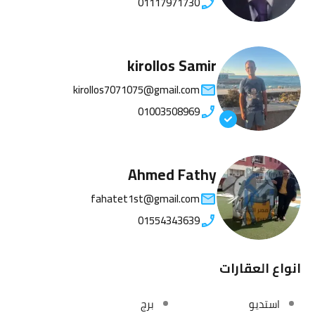
01117971730
kirollos Samir
kirollos7071075@gmail.com
01003508969
Ahmed Fathy
fahatet1st@gmail.com
01554343639
انواع العقارات
استديو
برج