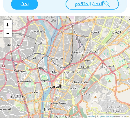
البحث المتقدم
بحث
+
−
|
©
OpenStreetMap
contributors
Leaflet