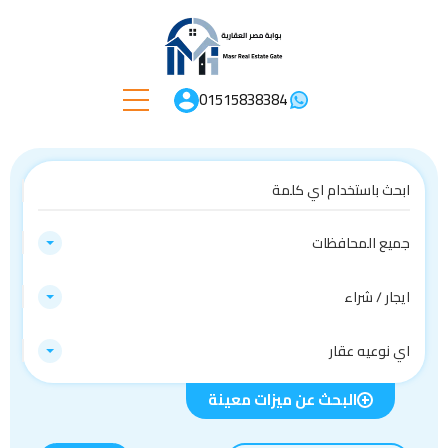
01515838384
جميع المحافظات
ايجار / شراء
اي نوعيه عقار
البحث عن ميزات معينة