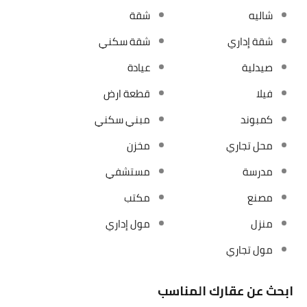
شاليه
شقة
شقة إداري
شقة سكني
صيدلية
عيادة
فيلا
قطعة ارض
كمبوند
مبني سكني
محل تجاري
مخزن
مدرسة
مستشفي
مصنع
مكتب
منزل
مول إداري
مول تجاري
ابحث عن عقارك المناسب