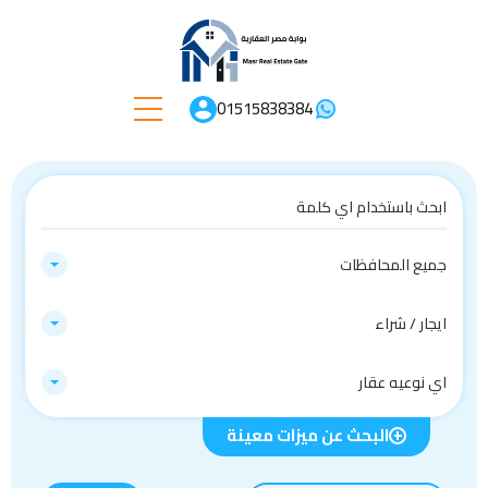
01515838384
جميع المحافظات
ايجار / شراء
اي نوعيه عقار
البحث عن ميزات معينة