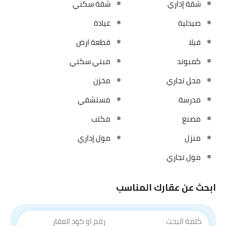
شقة إداري
شقة سكني
صيدلية
عيادة
فيلا
قطعة ارض
كمبوند
مبني سكني
محل تجاري
مخزن
مدرسة
مستشفي
مصنع
مكتب
منزل
مول إداري
مول تجاري
ابحث عن عقارك المناسب
كلمة البحث
رقم او كود العقار