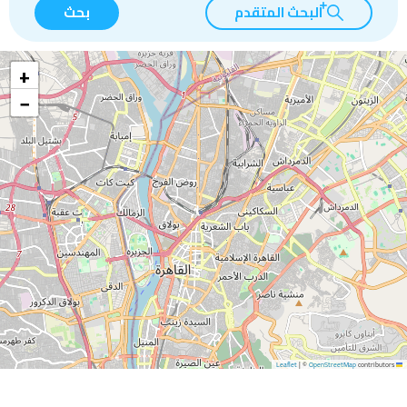
البحث المتقدم
بحث
+
−
|
©
OpenStreetMap
contributors
Leaflet