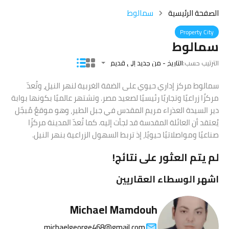
الصفحة الرئيسية
سمالوط
Property City
سمالوط
الترتيب حسب:
التاريخ - من جديد إلى قديم
سمالوط مركز إداري حيوي على الضفة الغربية لنهر النيل، وتُعدّ
مركزًا زراعيًا وتجاريًا رئيسيًا لصعيد مصر. وتشتهر عالميًا بكونها بوابة
دير السيدة العذراء مريم المقدس في جبل الطير، وهو موقعٌ مُبجّل
يُعتقد أن العائلة المقدسة قد لجأت إليه. كما تُعدّ المدينة مركزًا
صناعيًا ومواصلاتيًا حيويًا، إذ تربط السهول الزراعية بنهر النيل.
لم يتم العثور على نتائج!
اشهر الوسطاء العقاريين
Michael Mamdouh
michaelgeorge468@gmail.com