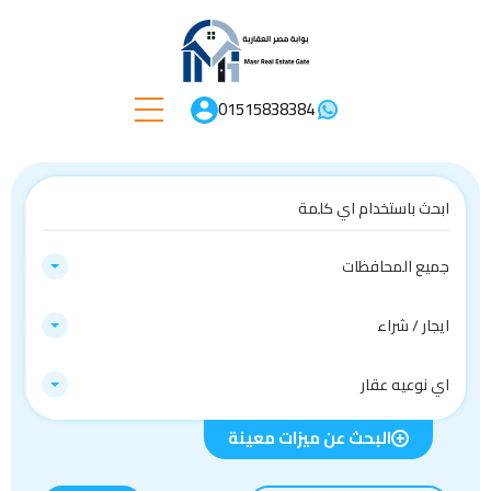
01515838384
جميع المحافظات
ايجار / شراء
اي نوعيه عقار
البحث عن ميزات معينة