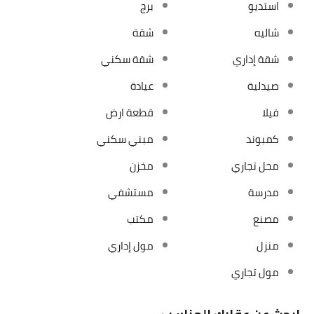
استديو
برج
شاليه
شقة
شقة إداري
شقة سكني
صيدلية
عيادة
فيلا
قطعة ارض
كمبوند
مبني سكني
محل تجاري
مخزن
مدرسة
مستشفي
مصنع
مكتب
منزل
مول إداري
مول تجاري