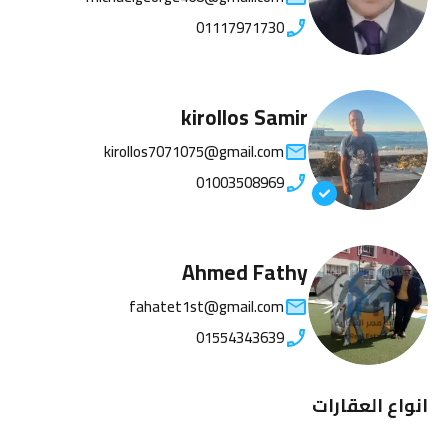
01117971730
kirollos Samir
kirollos7071075@gmail.com
01003508969
Ahmed Fathy
fahatet1st@gmail.com
01554343639
انواع العقارات