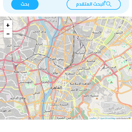
البحث المتقدم
بحث
+
−
|
©
OpenStreetMap
contributors
Leaflet