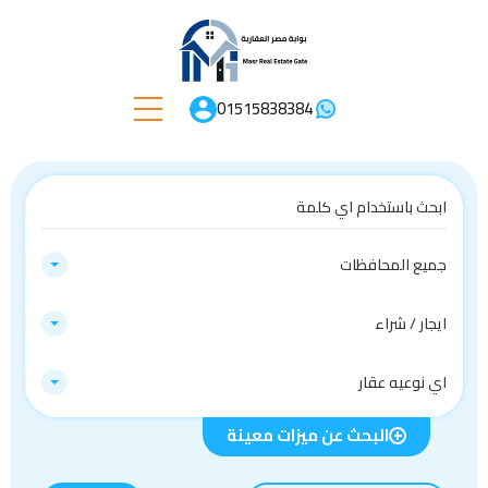
01515838384
جميع المحافظات
ايجار / شراء
اي نوعيه عقار
البحث عن ميزات معينة