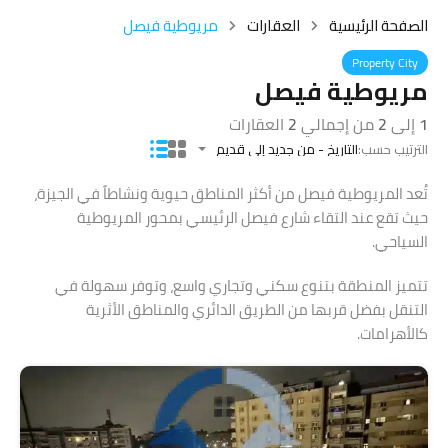
الصفحة الرئيسية
العقارات
مريوطية فيصل
Property City
مريوطية فيصل
1
إلى
2
من إجمالي
2
العقارات
الترتيب حسب:
التاريخ - من جديد إلى قديم
تُعد المريوطية فيصل من أكثر المناطق حيوية ونشاطاً في الجيزة،
حيث تقع عند التقاء شارع فيصل الرئيسي بمحور المريوطية
السياحي.
تتميز المنطقة بتنوع سكني وتجاري واسع، وتوفر سهولة في
التنقل بفضل قربها من الطريق الدائري والمناطق الأثرية
كالأهرامات.