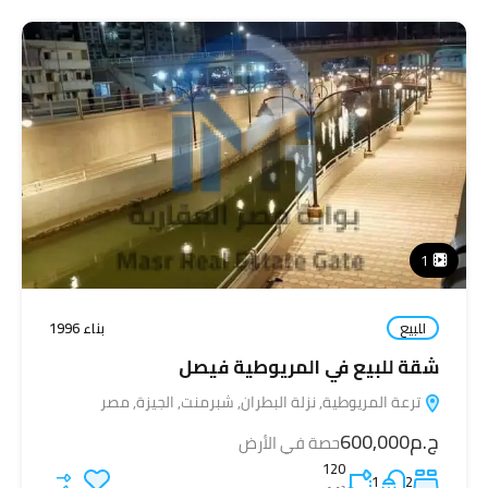
1
للبيع
بناء 1996
شقة للبيع في المريوطية فيصل
ترعة المريوطية, نزلة البطران, شبرمنت, الجيزة, مصر
ج.م600,000
حصة في الأرض
120
1
2