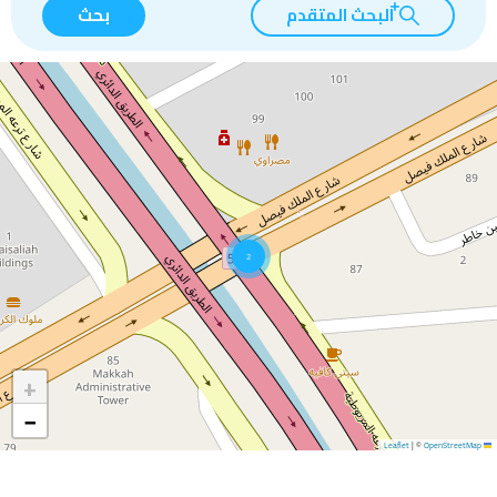
البحث المتقدم
بحث
2
+
−
|
©
OpenStreetMap
Leaflet