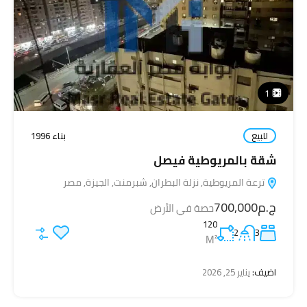
1
للبيع
بناء 1996
شقة بالمريوطية فيصل
ترعة المريوطية, نزلة البطران, شبرمنت, الجيزة, مصر
ج.م700,000
حصة في الأرض
120
2
3
M²
اضيف:
يناير 25, 2026