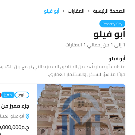
الصفحة الرئيسية
العقارات
أبو فيلو
Property City
أبو فيلو
1
إلى
1
من إجمالي
1
العقارات
أبو فيلو
منطقة أبو فيلو تُعد من المناطق المميزة التي تجمع بين الهدو
خيارًا مناسبًا للسكن والاستثمار العقاري.
للبيع
مميز
جزء مميز من ب
أبو فيلو المنيا, 61511, مص
ج.م50,000,000
5