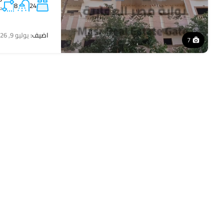
8
24
²
اضيف:
يوليو 9, 2026
7