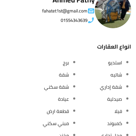
fahatet1st@gmail.com
01554343639
انواع العقارات
استديو
برج
شاليه
شقة
شقة إداري
شقة سكني
صيدلية
عيادة
فيلا
قطعة ارض
كمبوند
مبني سكني
محل تجاري
مخزن