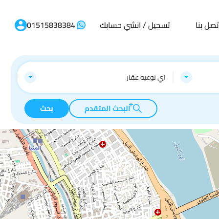
تصل بنا
تسجيل / انشي حسابك
01515838384
اي نوعيه عقار
البحث المتقدم
بحث