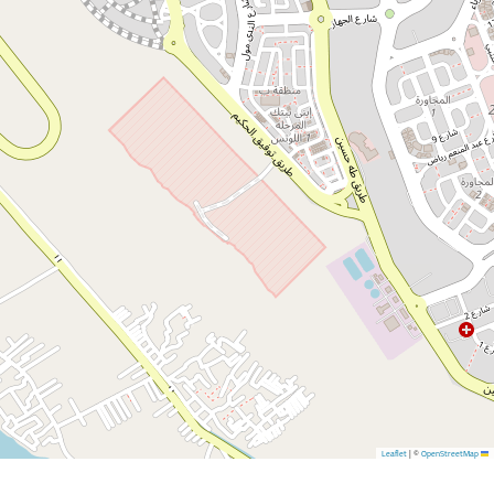
|
©
OpenStreetMap
Leaflet