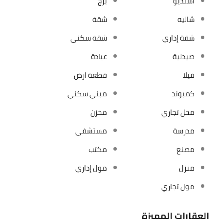
استديو
برج
شاليه
شقة
شقة إداري
شقة سكني
صيدلية
عيادة
فيلا
قطعة ارض
كمبوند
مبني سكني
محل تجاري
مخزن
مدرسة
مستشفي
مصنع
مكتب
منزل
مول إداري
مول تجاري
العقارات المميزة