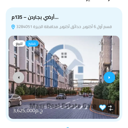
أرضي بجاردن – 135م…
قسم أول 6 أكتوبر، حدائق أكتوبر، محافظة الجيزة 3284051
بناء 2025
مميز
للبيع
ج.م3,625,000