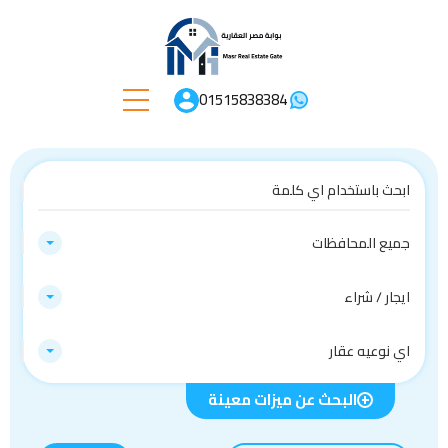
01515838384
جميع المحافظات
ايجار / شراء
اي نوعيه عقار
البحث عن ميزات معينة