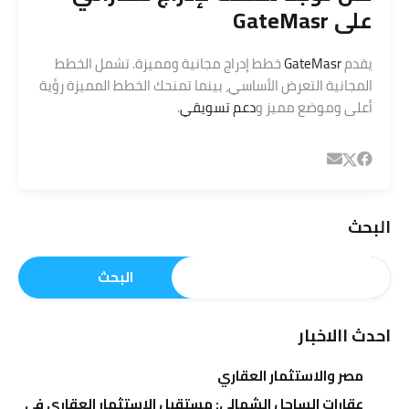
على GateMasr
يقدم
GateMasr
خطط إدراج مجانية ومميزة. تشمل الخطط
المجانية التعرض الأساسي، بينما تمنحك الخطط المميزة رؤية
أعلى وموضع مميز و
دعم تسويقي
.
البحث
البحث
احدث االاخبار
مصر والاستثمار العقاري
عقارات الساحل الشمالي: مستقبل الاستثمار العقاري في