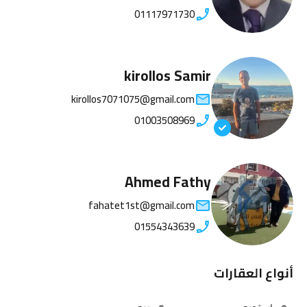
01117971730
kirollos Samir
kirollos7071075@gmail.com
01003508969
Ahmed Fathy
fahatet1st@gmail.com
01554343639
أنواع العقارات