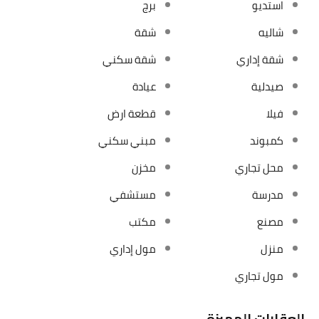
استديو
برج
شاليه
شقة
شقة إداري
شقة سكني
صيدلية
عيادة
فيلا
قطعة ارض
كمبوند
مبني سكني
محل تجاري
مخزن
مدرسة
مستشفي
مصنع
مكتب
منزل
مول إداري
مول تجاري
العقارات المميزة