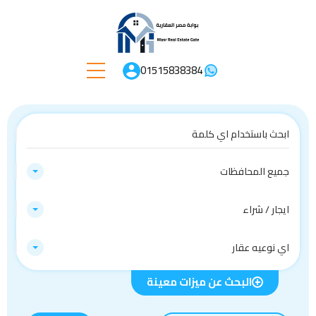
01515838384
جميع المحافظات
ايجار / شراء
اي نوعيه عقار
البحث عن ميزات معينة