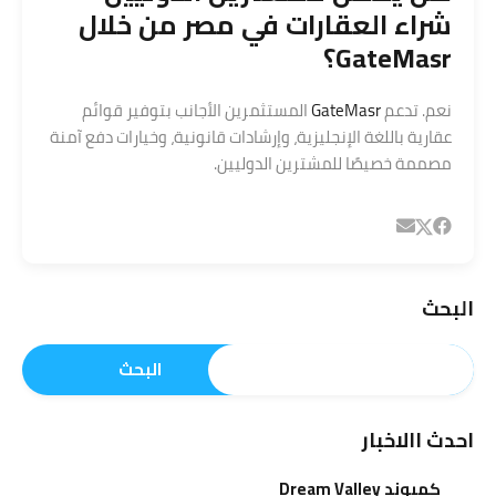
شراء العقارات في مصر من خلال
GateMasr؟
نعم. تدعم
GateMasr
المستثمرين الأجانب بتوفير قوائم
عقارية باللغة الإنجليزية، وإرشادات قانونية، وخيارات دفع آمنة
مصممة خصيصًا للمشترين الدوليين.
البحث
البحث
احدث االاخبار
كمبوند Dream Valley