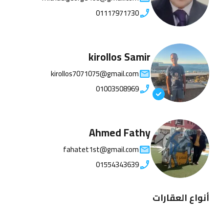
01117971730
kirollos Samir
kirollos7071075@gmail.com
01003508969
Ahmed Fathy
fahatet1st@gmail.com
01554343639
أنواع العقارات