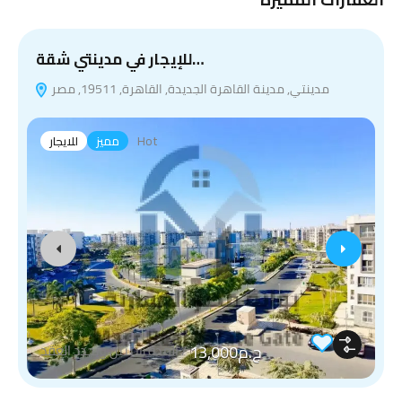
للإيجار في مدينتي شقة…
مدينتي, مدينة القاهرة الجديدة, القاهرة, 19511, مصر
Hot
مميز
للايجار
ج.م13,000
/
المدة سنتين ويجدد العقد