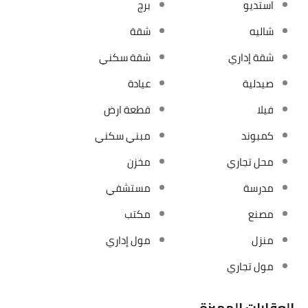
استديو
برج
شاليه
شقة
شقة إداري
شقة سكني
صيدلية
عيادة
فيلا
قطعة ارض
كمبوند
مبني سكني
محل تجاري
مخزن
مدرسة
مستشفي
مصنع
مكتب
منزل
مول إداري
مول تجاري
العقارات المميزة