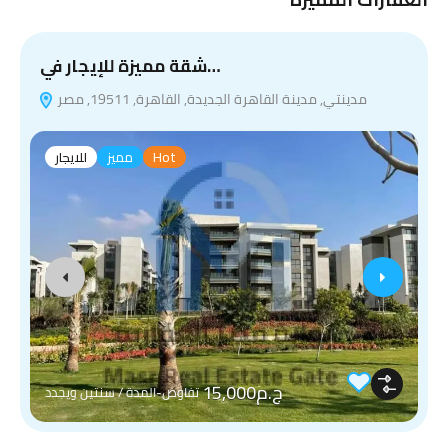
شقة مميزة للإيجار في…
مدينتي, مدينة القاهرة الجديدة, القاهرة, 19511, مصر
Hot
مميز
للايجار
ج.م15,000
تفاوض-المدة / سنتين ويجدد