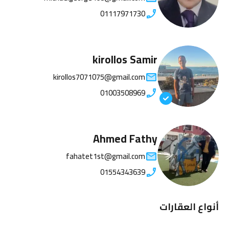
01117971730
kirollos Samir
kirollos7071075@gmail.com
01003508969
Ahmed Fathy
fahatet1st@gmail.com
01554343639
أنواع العقارات