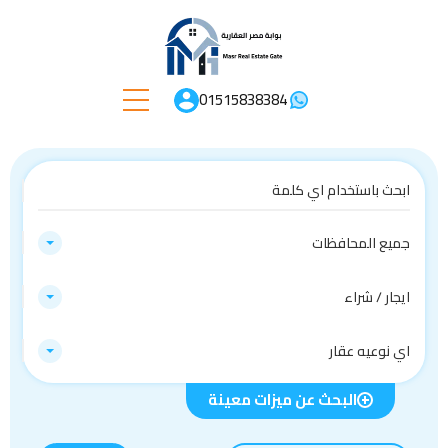
01515838384
جميع المحافظات
ايجار / شراء
اي نوعيه عقار
البحث عن ميزات معينة