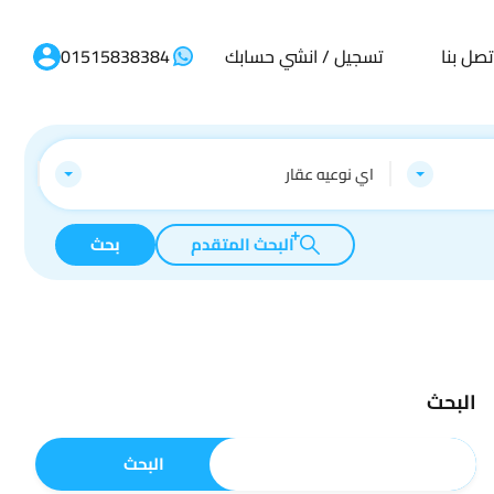
تصل بنا
تسجيل / انشي حسابك
01515838384
اي نوعيه عقار
البحث المتقدم
بحث
البحث
البحث