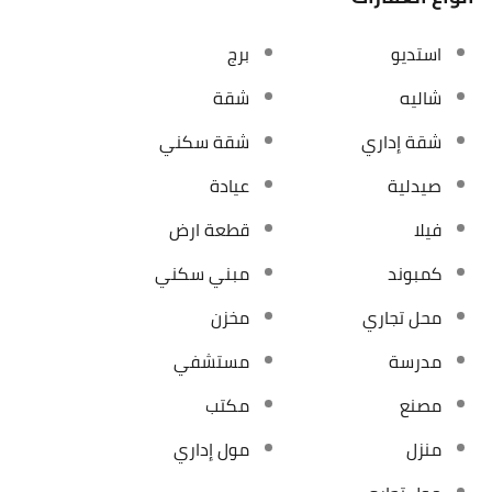
استديو
برج
شاليه
شقة
شقة إداري
شقة سكني
صيدلية
عيادة
فيلا
قطعة ارض
كمبوند
مبني سكني
محل تجاري
مخزن
مدرسة
مستشفي
مصنع
مكتب
منزل
مول إداري