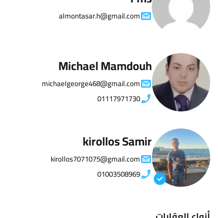
almontasar.h@gmail.com
Michael Mamdouh
michaelgeorge468@gmail.com
01117971730
kirollos Samir
kirollos7071075@gmail.com
01003508969
أنواع العقارات