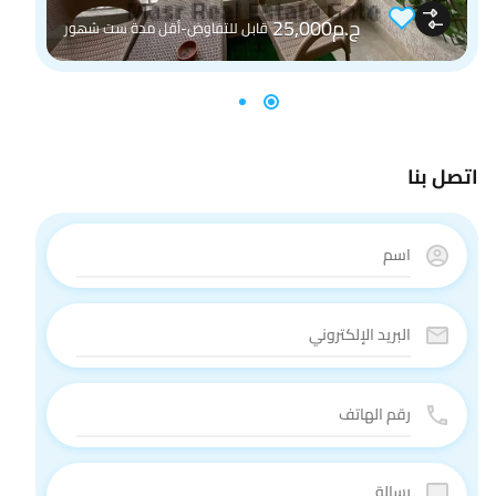
ج.م25,000
قابل للتفاوض-أقل مدة ست شهور
اتصل بنا