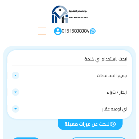
01515838384
جميع المحافظات
ايجار / شراء
اي نوعيه عقار
البحث عن ميزات معينة