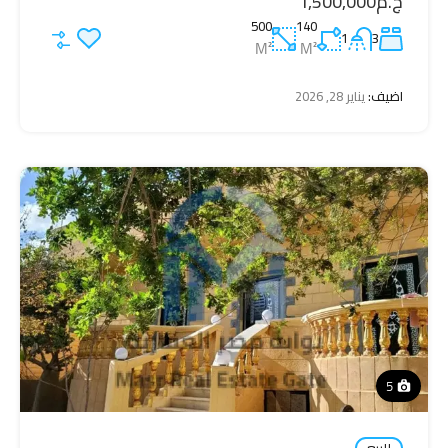
ج.م1,500,000
500
140
1
3
M²
M²
اضيف:
يناير 28, 2026
5
للبيع