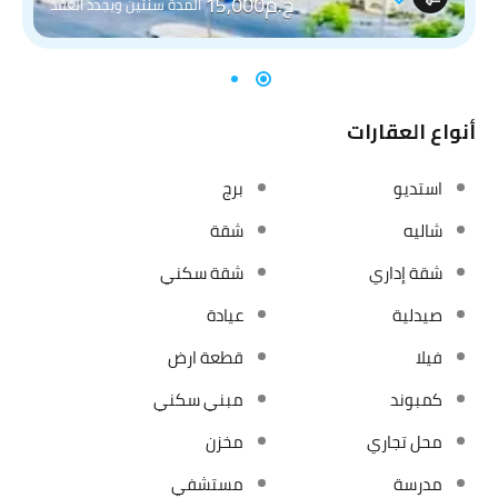
ج.م15,000
المدة سنتين ويجدد العقد
أنواع العقارات
استديو
برج
شاليه
شقة
شقة إداري
شقة سكني
صيدلية
عيادة
فيلا
قطعة ارض
كمبوند
مبني سكني
محل تجاري
مخزن
مدرسة
مستشفي