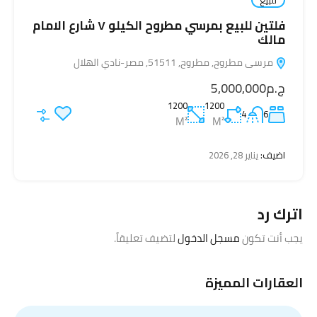
فلتين للبيع بمرسي مطروح الكيلو ٧ شارع الامام
مالك
مرسى مطروح, مطروح, 51511, مصر-نادي الهلال
ج.م5,000,000
1200
1200
4
6
M²
M²
اضيف:
يناير 28, 2026
اترك رد
يجب أنت تكون
مسجل الدخول
لتضيف تعليقاً.
العقارات المميزة