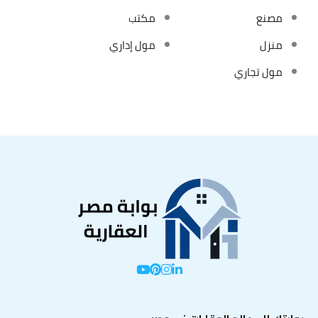
مصنع
مكتب
منزل
مول إداري
مول تجاري