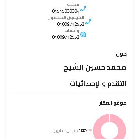
مكتب
01515838384
التليفون المحمول
01009712552
واتساب
01009712552
حول
محمد حسين الشيخ
التقدم والإحصائيات
موقع
العقار
100%
مرسى مطروح