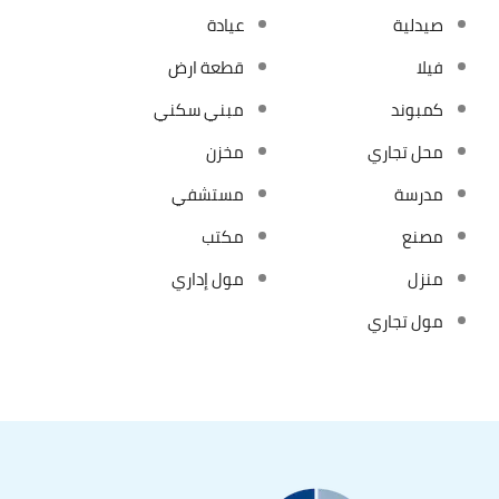
صيدلية
عيادة
فيلا
قطعة ارض
كمبوند
مبني سكني
محل تجاري
مخزن
مدرسة
مستشفي
مصنع
مكتب
منزل
مول إداري
مول تجاري