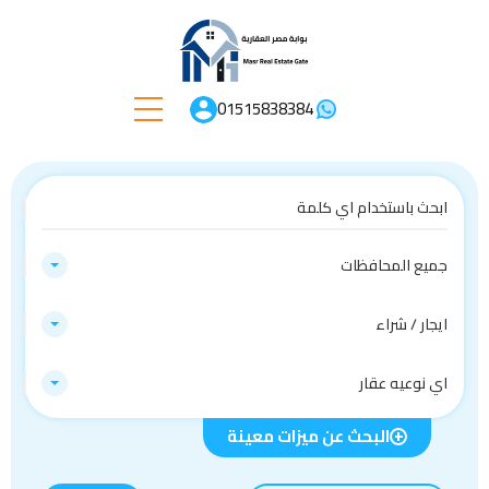
01515838384
جميع المحافظات
ايجار / شراء
اي نوعيه عقار
البحث عن ميزات معينة