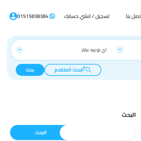
تصل بنا
تسجيل / انشي حسابك
01515838384
اي نوعيه عقار
البحث المتقدم
بحث
البحث
البحث