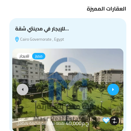
العقارات المميزة
للإيجار في مدينتي شقة…
Cairo Governorate , Egypt
مميز
للايجار
ج.م40,000
لقطة مفروشة مكيفة بالكامل