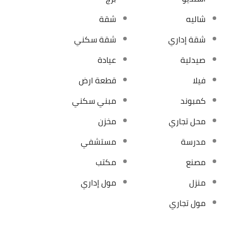
شاليه
شقة
شقة إداري
شقة سكني
صيدلية
عيادة
فيلا
قطعة ارض
كمبوند
مبني سكني
محل تجاري
مخزن
مدرسة
مستشفي
مصنع
مكتب
منزل
مول إداري
مول تجاري