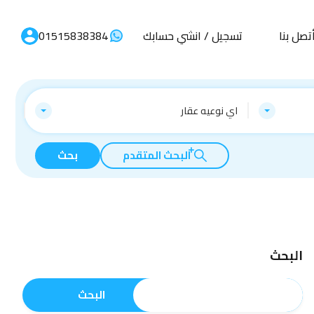
تصل بنا
تسجيل / انشي حسابك
01515838384
اي نوعيه عقار
البحث المتقدم
بحث
البحث
البحث