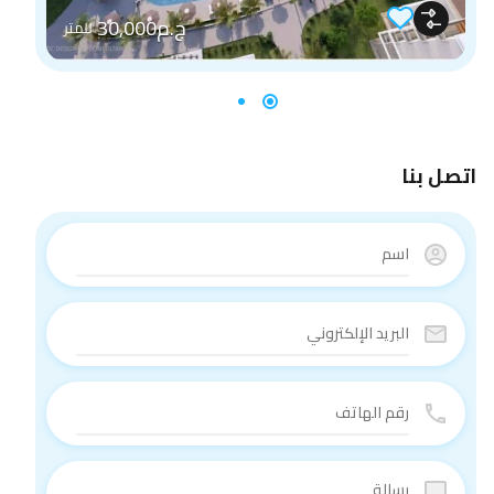
ج.م30,000
للمتر
اتصل بنا