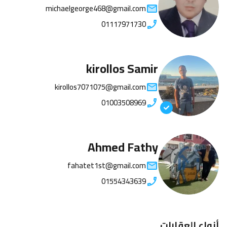
michaelgeorge468@gmail.com
01117971730
kirollos Samir
kirollos7071075@gmail.com
01003508969
Ahmed Fathy
fahatet1st@gmail.com
01554343639
أنواع العقارات