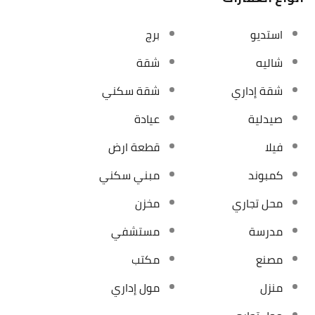
استديو
برج
شاليه
شقة
شقة إداري
شقة سكني
صيدلية
عيادة
فيلا
قطعة ارض
كمبوند
مبني سكني
محل تجاري
مخزن
مدرسة
مستشفي
مصنع
مكتب
منزل
مول إداري