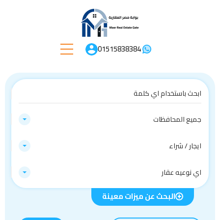
01515838384
جميع المحافظات
ايجار / شراء
اي نوعيه عقار
البحث عن ميزات معينة