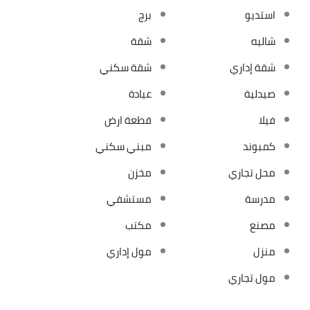
استديو
برج
شاليه
شقة
شقة إداري
شقة سكني
صيدلية
عيادة
فيلا
قطعة ارض
كمبوند
مبني سكني
محل تجاري
مخزن
مدرسة
مستشفي
مصنع
مكتب
منزل
مول إداري
مول تجاري