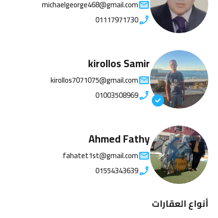
michaelgeorge468@gmail.com
01117971730
kirollos Samir
kirollos7071075@gmail.com
01003508969
Ahmed Fathy
fahatet1st@gmail.com
01554343639
أنواع العقارات