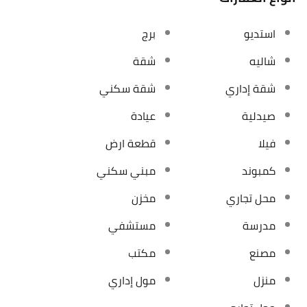
استديو
برج
شاليه
شقة
شقة إداري
شقة سكني
صيدلية
عيادة
فيلا
قطعة ارض
كمبوند
مبني سكني
محل تجاري
مخزن
مدرسة
مستشفي
مصنع
مكتب
منزل
مول إداري