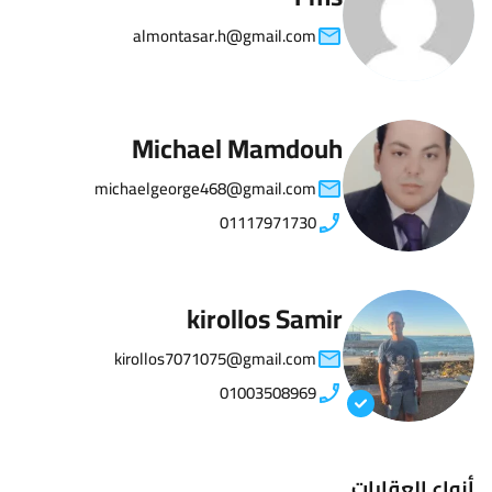
almontasar.h@gmail.com
Michael Mamdouh
michaelgeorge468@gmail.com
01117971730
kirollos Samir
kirollos7071075@gmail.com
01003508969
أنواع العقارات