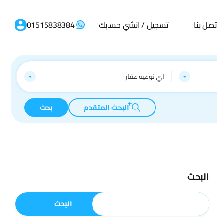
تصل بنا
تسجيل / انشي حسابك
01515838384
اي نوعيه عقار
البحث المتقدم
بحث
البحث
البحث