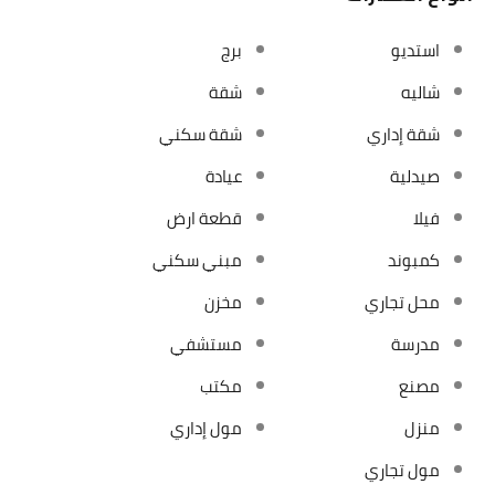
استديو
برج
شاليه
شقة
شقة إداري
شقة سكني
صيدلية
عيادة
فيلا
قطعة ارض
كمبوند
مبني سكني
محل تجاري
مخزن
مدرسة
مستشفي
مصنع
مكتب
منزل
مول إداري
مول تجاري