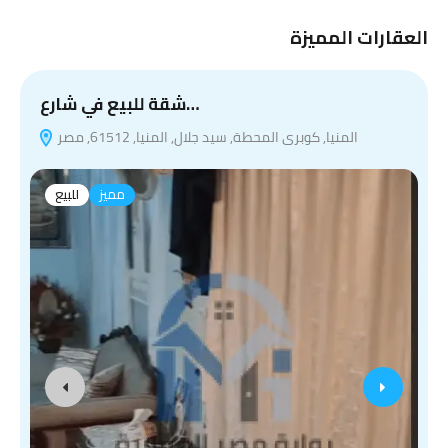
العقارات المميزة
شقة للبيع في شارع…
المنيا, كوبرى المحطة, سيد جلال, المنيا, 61512, مصر
مميز
للبيع