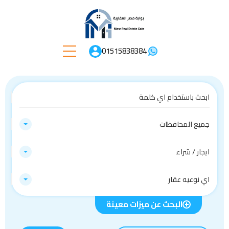
01515838384
جميع المحافظات
ايجار / شراء
اي نوعيه عقار
البحث عن ميزات معينة