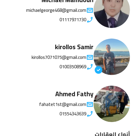
michaelgeorge468@gmail.com
01117971730
kirollos Samir
kirollos7071075@gmail.com
01003508969
Ahmed Fathy
fahatet1st@gmail.com
01554343639
أنواع العقارات