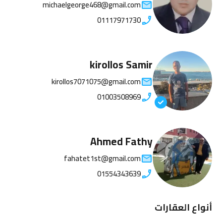
michaelgeorge468@gmail.com
01117971730
kirollos Samir
kirollos7071075@gmail.com
01003508969
Ahmed Fathy
fahatet1st@gmail.com
01554343639
أنواع العقارات