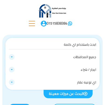
01515838384
جميع المحافظات
ايجار / شراء
اي نوعيه عقار
البحث عن ميزات معينة