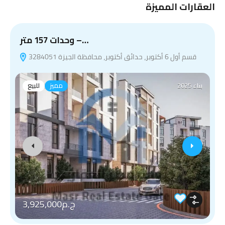
العقارات المميزة
وحدات 157 متر –…
قسم أول 6 أكتوبر، حدائق أكتوبر، محافظة الجيزة 3284051
بناء 2025
مميز
للبيع
ج.م3,925,000