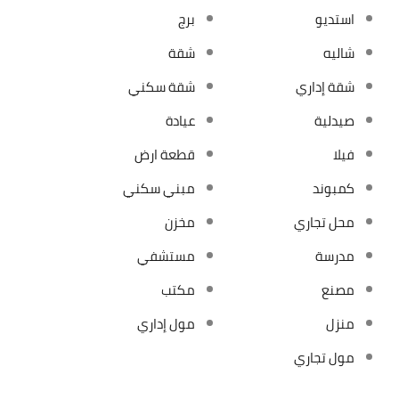
استديو
برج
شاليه
شقة
شقة إداري
شقة سكني
صيدلية
عيادة
فيلا
قطعة ارض
كمبوند
مبني سكني
محل تجاري
مخزن
مدرسة
مستشفي
مصنع
مكتب
منزل
مول إداري
مول تجاري